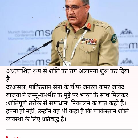
कश्मीर मुद्दे का शांतिपूर्ण समाधान हो
लेखन
Feb 03, 2021
05:27 pm
भारत शर्मा
क्या है खबर?
आतंकवाद के खिलाफ भारत की सख्ती को देखते हुए
आतंकवादियों का पनाहगार और सीमापार से लगातार
संघर्ष विराम का उल्लंघन करने वाले देश पाकिस्तान ने अब
अप्रत्याशित रूप से शांति का राग अलापना शुरू कर दिया
है।
दरअसल, पाकिस्तान सेना के चीफ जनरल कमर जावेद
बाजवा ने जम्मू-कश्मीर क मुद्दे पर भारत के साथ मिलकर
:शांतिपूर्ण तरीके से समाधान" निकालने की बात कही है।
इतना ही नहीं, उन्होंने यह भी कहा है कि पाकिस्तान शांति