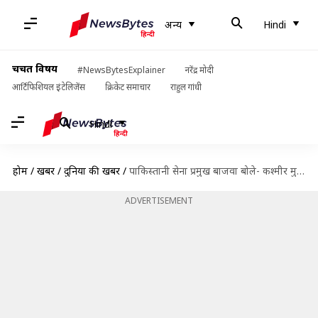
अन्य
Hindi
चर्चित विषय
#NewsBytesExplainer
नरेंद्र मोदी
आर्टिफिशियल इंटेलिजेंस
क्रिकेट समाचार
राहुल गांधी
Hindi
होम
/
खबरें
/
दुनिया की खबरें
/
पाकिस्तानी सेना प्रमुख बाजवा बोले- कश्मीर मुद्दे का शांतिपूर्ण समाधान हो
ADVERTISEMENT