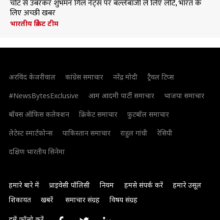
चोट से उबरकर शुभमन गिल नेट्स पर बल्लेबाजी ले लिए लौटे, भारत के
लिए अच्छी खबर
भारतीय क्रिकेट टीम
अरविंद केजरीवाल
कांग्रेस समाचार
नरेंद्र मोदी
ट्रैवल टिप्स
#NewsBytesExclusive
आम आदमी पार्टी समाचार
भाजपा समाचार
बॉक्स ऑफिस कलेक्शन
क्रिकेट समाचार
फुटबॉल समाचार
लेटेस्ट स्मार्टफोन्स
पाकिस्तान समाचार
राहुल गांधी
रेसिपी
दक्षिण भारतीय सिनेमा
हमारे बारे में
प्राइवेसी पॉलिसी
नियम
हमसे संपर्क करें
हमारे उसूल
शिकायत
खबरें
समाचार संग्रह
विषय संग्रह
हमें फॉलो करें