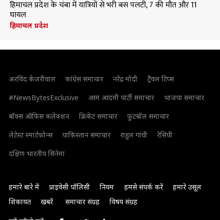
हिमाचल प्रदेश के चंबा में यात्रियों से भरी बस पलटी, 7 की मौत और 11
घायल
हिमाचल प्रदेश
अरविंद केजरीवाल
कांग्रेस समाचार
नरेंद्र मोदी
ट्रैवल टिप्स
#NewsBytesExclusive
आम आदमी पार्टी समाचार
भाजपा समाचार
बॉक्स ऑफिस कलेक्शन
क्रिकेट समाचार
फुटबॉल समाचार
लेटेस्ट स्मार्टफोन्स
पाकिस्तान समाचार
राहुल गांधी
रेसिपी
दक्षिण भारतीय सिनेमा
हमारे बारे में
प्राइवेसी पॉलिसी
नियम
हमसे संपर्क करें
हमारे उसूल
शिकायत
खबरें
समाचार संग्रह
विषय संग्रह