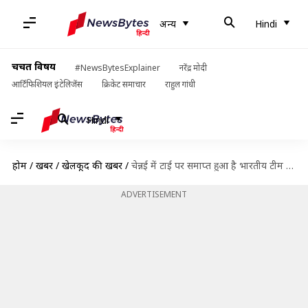
अन्य
Hindi
चर्चित विषय
#NewsBytesExplainer
नरेंद्र मोदी
आर्टिफिशियल इंटेलिजेंस
क्रिकेट समाचार
राहुल गांधी
Hindi
होम
/
खबरें
/
खेलकूद की खबरें
/
चेन्नई में टाई पर समाप्त हुआ है भारतीय टीम का एक टेस्ट, जानिए कैसा था मुकाबला
ADVERTISEMENT