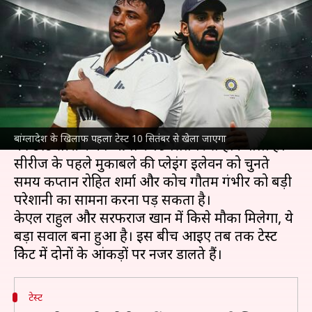
बांग्लादेश के खिलाफ टेस्ट में किसे
मिलना चाहिए मौका? जानिए आंकड़े
लेखन
Sep 11, 2024
01:47 pm
आदर्श कुमार
क्या है खबर?
भारतीय क्रिकेट टीम
और
बांग्लादेश क्रिकेट टीम
के बीच 2 मैच
बांग्लादेश के खिलाफ पहला टेस्ट 10 सितंबर से खेला जाएगा
की टेस्ट सीरीज का आगाज 19 सितंबर से होने वाला है।
सीरीज के पहले मुकाबले की प्लेइंग इलेवन को चुनते
समय कप्तान रोहित शर्मा और कोच गौतम गंभीर को बड़ी
परेशानी का सामना करना पड़ सकता है।
केएल राहुल और सरफराज खान में किसे मौका मिलेगा, ये
बड़ा सवाल बना हुआ है। इस बीच आइए तब तक टेस्ट
टेस्ट