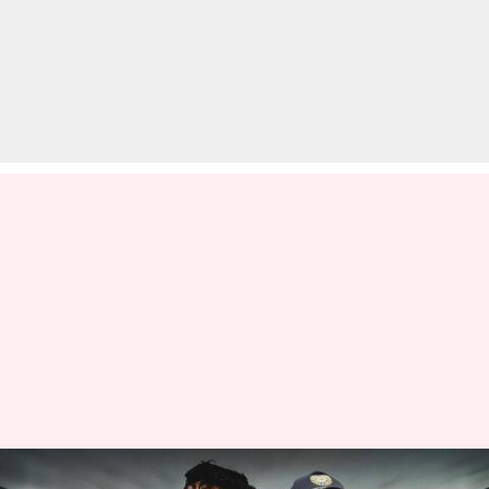
सरफराज खान बनाम केएल राहुल: