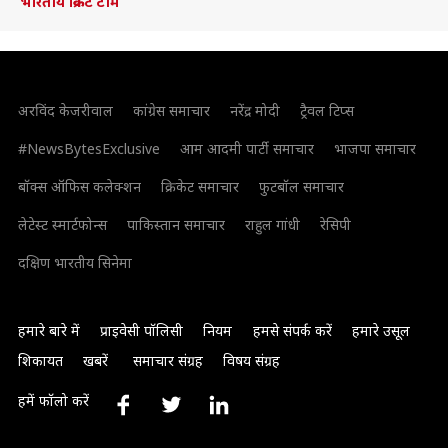
भारतीय क्रिकेट टीम
अरविंद केजरीवाल
कांग्रेस समाचार
नरेंद्र मोदी
ट्रैवल टिप्स
#NewsBytesExclusive
आम आदमी पार्टी समाचार
भाजपा समाचार
बॉक्स ऑफिस कलेक्शन
क्रिकेट समाचार
फुटबॉल समाचार
लेटेस्ट स्मार्टफोन्स
पाकिस्तान समाचार
राहुल गांधी
रेसिपी
दक्षिण भारतीय सिनेमा
हमारे बारे में
प्राइवेसी पॉलिसी
नियम
हमसे संपर्क करें
हमारे उसूल
शिकायत
खबरें
समाचार संग्रह
विषय संग्रह
हमें फॉलो करें