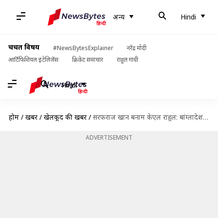
अन्य
Hindi
चर्चित विषय
#NewsBytesExplainer
नरेंद्र मोदी
आर्टिफिशियल इंटेलिजेंस
क्रिकेट समाचार
राहुल गांधी
Hindi
होम
/
खबरें
/
खेलकूद की खबरें
/
सरफराज खान बनाम केएल राहुल: बांग्लादेश के खिलाफ टेस्ट में किसे मिलना चाहिए मौका? जानिए आंकड़े
ADVERTISEMENT