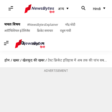
अन्य
Hindi
चर्चित विषय
#NewsBytesExplainer
नरेंद्र मोदी
आर्टिफिशियल इंटेलिजेंस
क्रिकेट समाचार
राहुल गांधी
Hindi
होम
/
खबरें
/
खेलकूद की खबरें
/
टेस्ट क्रिकेट इतिहास में अब तक की पांच सबसे बेहतरीन स्पिन गेंदबाजी जोड़ियां
ADVERTISEMENT