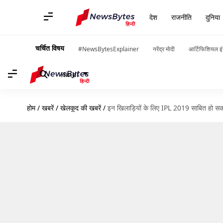
देश
राजनीति
दुनिया
चर्चित विषय
#NewsBytesExplainer
नरेंद्र मोदी
आर्टिफिशियल इं
Hindi
होम
/
खबरें
/
खेलकूद की खबरें
/
इन खिलाड़ियों के लिए IPL 2019 साबित हो स