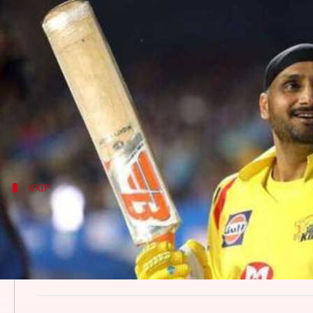
इन खिलाड़ियों के लिए IPL 2019 साबित ह
लेखन
Jan 31, 2019
05:51 pm
मोहम्मद वाहिद
क्या है खबर?
दुनिया की सबसे लोकप्रिय टी-20 लीग IPL के 12वें सीज़न का
IPL 2019 का खिताब हासिल करने के लिए टीम मालिकों ने 18 
KXIP
विस्फोटक बल्लेबाज़ क्रिस गेल
गेल स्टॉर्म के नाम से मशहूर क्रिस गेल क्रिकेट के इस फॉर्मेट के सर
अंतर्राष्ट्रीय क्रिकेट से दूरी और बढ़ती उम्र के कारण साल दर 
सीज़न साबित हो सकता है।