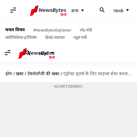
अन्य
Hindi
चर्चित विषय
#NewsBytesExplainer
नरेंद्र मोदी
आर्टिफिशियल इंटेलिजेंस
क्रिकेट समाचार
राहुल गांधी
Hindi
होम
/
खबरें
/
टेक्नोलॉजी की खबरें
/
एंड्रॉयड यूजर्स के लिए फाइल्स शेयर करना हुआ आसान, मिला नया गूगल प्ले सिस्टम अपडेट
ADVERTISEMENT