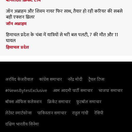
जॉन अब्राहम और शिवम नायर फिर साथ, तैयार हो रही करियर की सबसे
बड़ी एक्शन थ्रिलर
जॉन अब्राहम
हिमाचल प्रदेश के चंबा में यात्रियों से भरी बस पलटी, 7 की मौत और 11
घायल
हिमाचल प्रदेश
अरविंद केजरीवाल
कांग्रेस समाचार
नरेंद्र मोदी
ट्रैवल टिप्स
#NewsBytesExclusive
आम आदमी पार्टी समाचार
भाजपा समाचार
बॉक्स ऑफिस कलेक्शन
क्रिकेट समाचार
फुटबॉल समाचार
लेटेस्ट स्मार्टफोन्स
पाकिस्तान समाचार
राहुल गांधी
रेसिपी
दक्षिण भारतीय सिनेमा