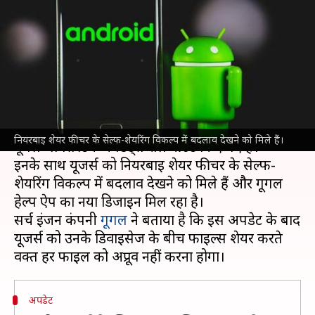
करना हुआ आसान, मिला नया गूगल
प्ले सिस्टम अपडेट
लेखन
May 05, 2022
01:24 pm
प्राणेश तिवारी
क्या है खबर?
एंड्रॉयड स्मार्टफोन यूजर्स के लिए मई महीने की शुरुआत में
नियरबाइ शेयर फीचर के सेल्फ-शेयरिंग विकल्प में बदलाव देखने को मिले हैं।
गूगल प्ले सिस्टम अपडेट्स रोलआउट किए गए हैं।
इनके साथ यूजर्स को नियरबाइ शेयर फीचर के सेल्फ-
शेयरिंग विकल्प में बदलाव देखने को मिले हैं और गूगल
हेल्प ऐप का नया डिजाइन मिल रहा है।
सर्च इंजन कंपनी
गूगल
ने बताया है कि इस अपडेट के बाद
यूजर्स को उनके डिवाइसेज के बीच फाइल्स शेयर करते
अपडेट