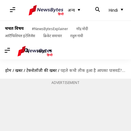
अन्य
Hindi
चर्चित विषय
#NewsBytesExplainer
नरेंद्र मोदी
आर्टिफिशियल इंटेलिजेंस
क्रिकेट समाचार
राहुल गांधी
Hindi
होम
/
खबरें
/
टेक्नोलॉजी की खबरें
/
पहले कभी लीक हुआ है आपका पासवर्ड? अपने आप बदल देगा गूगल असिस्टेंट
ADVERTISEMENT