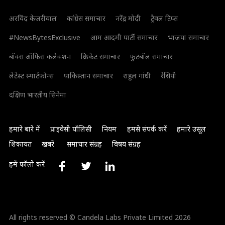
अरविंद केजरीवाल
कांग्रेस समाचार
नरेंद्र मोदी
ट्रैवल टिप्स
#NewsBytesExclusive
आम आदमी पार्टी समाचार
भाजपा समाचार
बॉक्स ऑफिस कलेक्शन
क्रिकेट समाचार
फुटबॉल समाचार
लेटेस्ट स्मार्टफोन्स
पाकिस्तान समाचार
राहुल गांधी
रेसिपी
दक्षिण भारतीय सिनेमा
हमारे बारे में
प्राइवेसी पॉलिसी
नियम
हमसे संपर्क करें
हमारे उसूल
शिकायत
खबरें
समाचार संग्रह
विषय संग्रह
हमें फॉलो करें
All rights reserved © Candela Labs Private Limited 2026