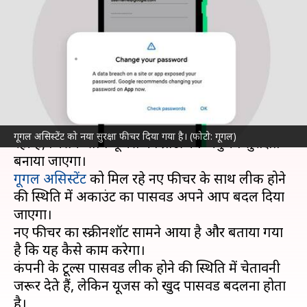
पासवर्ड? अपने आप बदल देगा गूगल
असिस्टेंट
लेखन
May 08, 2022
02:41 pm
प्राणेश तिवारी
क्या है खबर?
सर्च इंजन कंपनी गूगल अपने असिस्टेंट को एक अपडेट दे
गूगल असिस्टेंट को नया सुरक्षा फीचर दिया गया है। (फोटो: गूगल)
रही है, जिसके साथ यूजर्स का ब्राउजिंग अनुभव सुरक्षित
गूगल असिस्टेंट
को मिल रहे नए फीचर के साथ लीक होने
की स्थिति में अकाउंट का पासवर्ड अपने आप बदल दिया
जाएगा।
नए फीचर का स्क्रीनशॉट सामने आया है और बताया गया
है कि यह कैसे काम करेगा।
कंपनी के टूल्स पासवर्ड लीक होने की स्थिति में चेतावनी
जरूर देते हैं, लेकिन यूजर्स को खुद पासवर्ड बदलना होता