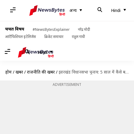
अन्य
Hindi
चर्चित विषय
#NewsBytesExplainer
नरेंद्र मोदी
आर्टिफिशियल इंटेलिजेंस
क्रिकेट समाचार
राहुल गांधी
Hindi
होम
/
खबरें
/
राजनीति की खबरें
/
झारखंड विधानसभा चुनाव: 5 साल में कैसे बदली राजनीति? मुख्यमंत्री की गिरफ्तारी सहित हुए दल बदल
ADVERTISEMENT