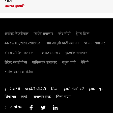
रेटिंग
इमरान हाशमी
अरविंद केजरीवाल
कांग्रेस समाचार
नरेंद्र मोदी
ट्रैवल टिप्स
#NewsBytesExclusive
आम आदमी पार्टी समाचार
भाजपा समाचार
बॉक्स ऑफिस कलेक्शन
क्रिकेट समाचार
फुटबॉल समाचार
लेटेस्ट स्मार्टफोन्स
पाकिस्तान समाचार
राहुल गांधी
रेसिपी
दक्षिण भारतीय सिनेमा
हमारे बारे में
प्राइवेसी पॉलिसी
नियम
हमसे संपर्क करें
हमारे उसूल
शिकायत
खबरें
समाचार संग्रह
विषय संग्रह
हमें फॉलो करें