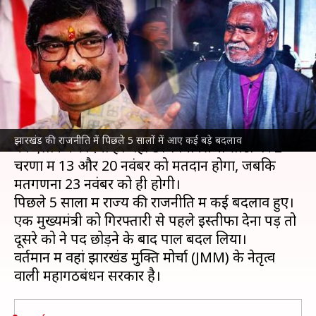
कैसे बदली राजनीति? मुख्यमंत्री की
गिरफ्तारी सहित हुए दल बदल
लेखन
Oct 16, 2024
12:38 pm
भारत शर्मा
क्या है खबर?
चुनाव आयोग
ने
झारखंड
में विधानसभा चुनाव की तारीखों
झारखंड की राजनीति में पिछले 5 सालों में आए कई बड़े बदलाव
का ऐलान कर दिया है। वहां 81 विधानसभा सीटों पर 2
चरणों में 13 और 20 नवंबर को मतदान होगा, जबकि
मतगणना 23 नवंबर को ही होगी।
पिछले 5 सालों में राज्य की राजनीति में कई बदलाव हुए।
एक मुख्यमंत्री को गिरफ्तारी से पहले इस्तीफा देना पड़ तो
दूसरे को ने पद छोड़ने के बाद पाल बदल लिया।
वर्तमान में वहां झारखंड मुक्ति मोर्चा (JMM) के नेतृत्व