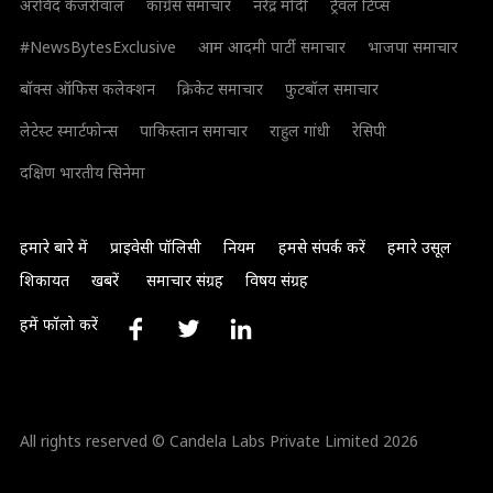
अरविंद केजरीवाल
कांग्रेस समाचार
नरेंद्र मोदी
ट्रैवल टिप्स
#NewsBytesExclusive
आम आदमी पार्टी समाचार
भाजपा समाचार
बॉक्स ऑफिस कलेक्शन
क्रिकेट समाचार
फुटबॉल समाचार
लेटेस्ट स्मार्टफोन्स
पाकिस्तान समाचार
राहुल गांधी
रेसिपी
दक्षिण भारतीय सिनेमा
हमारे बारे में
प्राइवेसी पॉलिसी
नियम
हमसे संपर्क करें
हमारे उसूल
शिकायत
खबरें
समाचार संग्रह
विषय संग्रह
हमें फॉलो करें
All rights reserved © Candela Labs Private Limited 2026