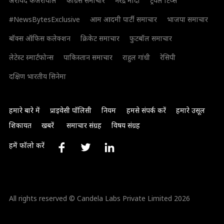
अरविंद केजरीवाल
कांग्रेस समाचार
नरेंद्र मोदी
ट्रैवल टिप्स
#NewsBytesExclusive
आम आदमी पार्टी समाचार
भाजपा समाचार
बॉक्स ऑफिस कलेक्शन
क्रिकेट समाचार
फुटबॉल समाचार
लेटेस्ट स्मार्टफोन्स
पाकिस्तान समाचार
राहुल गांधी
रेसिपी
दक्षिण भारतीय सिनेमा
हमारे बारे में
प्राइवेसी पॉलिसी
नियम
हमसे संपर्क करें
हमारे उसूल
शिकायत
खबरें
समाचार संग्रह
विषय संग्रह
हमें फॉलो करें
All rights reserved © Candela Labs Private Limited 2026