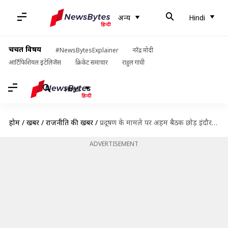
अन्य
Hindi
चर्चित विषय
#NewsBytesExplainer
नरेंद्र मोदी
आर्टिफिशियल इंटेलिजेंस
क्रिकेट समाचार
राहुल गांधी
Hindi
होम
/
खबरें
/
राजनीति की खबरें
/
प्रदूषण के मामले पर अहम बैठक छोड़ इंदौर में पोहा-जलेबी खाते दिखे गौतम गंभीर
ADVERTISEMENT