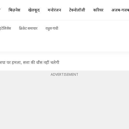
ा
बिज़नेस
खेलकूद
मनोरंजन
टेक्नोलॉजी
करियर
अजब-गज
ंटेलिजेंस
क्रिकेट समाचार
राहुल गांधी
पा पर हमला, सत्ता की धौंस नहीं चलेगी
ADVERTISEMENT