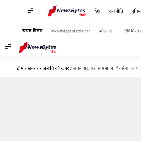
देश
राजनीति
दुनिय
चर्चित विषय
#NewsBytesExplainer
नरेंद्र मोदी
आर्टिफिशियल इ
Hindi
होम
/
खबरें
/
राजनीति की खबरें
/
अपने अखबार 'सामना' में शिवसेना का भाज