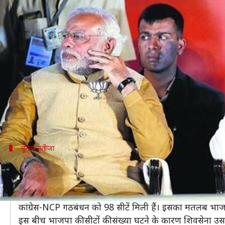
अपने अखबार 'सामना' में शिवसेना का 
लेखन
Oct 25, 2019
02:00 pm
मुकुल तोमर
क्या है खबर?
महाराष्ट्र विधानसभा चुनाव के परिणाम के एक दिन बाद शिवस
शिवसेना ने कहा है कि ये महाजनादेश नहीं बल्कि जनादेश है 
पार्टी का कहना है कि ये परिणाम 'सत्ताधीशों' को मिला सबक
चुनाव नतीजा
भाजपा की सीटें घटने के कारण हमलावर है शिव
दरअसल, महाराष्ट्र की 288 विधानसभा सीटों पर हुए चुनावों में 
वहीं शिवसेना की सीटों की संख्या भी 63 से घटकर 56 पर पहुंच 
कांग्रेस-NCP गठबंधन को 98 सीटें मिली हैं। इसका मतलब भाजप
इस बीच भाजपा की सीटों की संख्या घटने के कारण शिवसेना उ