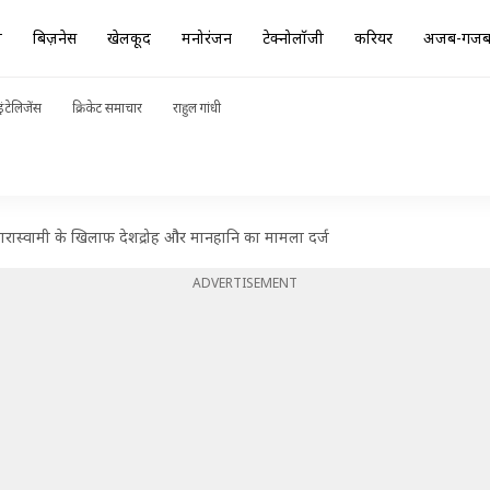
ा
बिज़नेस
खेलकूद
मनोरंजन
टेक्नोलॉजी
करियर
अजब-गज
ंटेलिजेंस
क्रिकेट समाचार
राहुल गांधी
र कुमारास्वामी के खिलाफ देशद्रोह और मानहानि का मामला दर्ज
ADVERTISEMENT