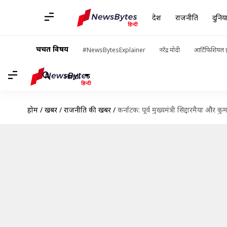
देश
राजनीति
दुनिय
चर्चित विषय
#NewsBytesExplainer
नरेंद्र मोदी
आर्टिफिशियल इ
Hindi
होम
/
खबरें
/
राजनीति की खबरें
/
कर्नाटक: पूर्व मुख्यमंत्री सिद्दारमैया औ