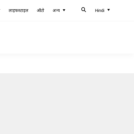
ब
लाइफस्टाइल
ऑटो
अन्य
Hindi