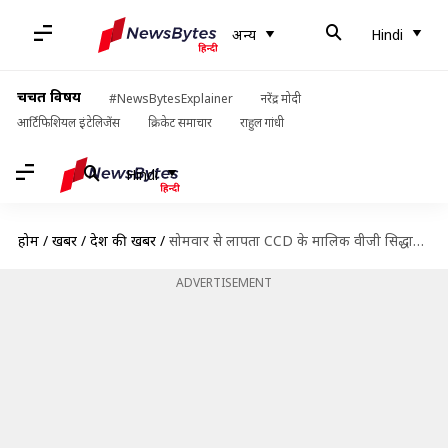
अन्य
Hindi
चर्चित विषय
#NewsBytesExplainer
नरेंद्र मोदी
आर्टिफिशियल इंटेलिजेंस
क्रिकेट समाचार
राहुल गांधी
Hindi
होम
/
खबरें
/
देश की खबरें
/
सोमवार से लापता CCD के मालिक वीजी सिद्धार्थ का शव मिला, आज होगा अंतिम संस्कार
ADVERTISEMENT