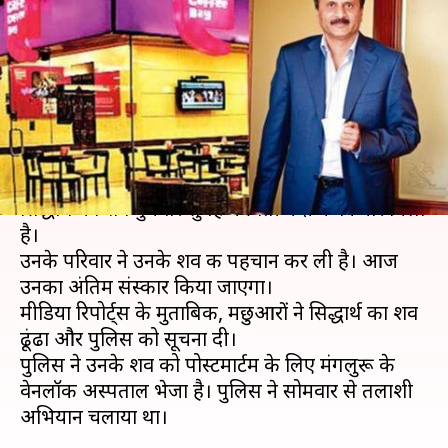
वीजी सिद्धार्थ का शव मिला, आज
होगा अंतिम संस्कार
लेखन
Jul 31, 2019
09:55 am
प्रमोद कुमार
क्या है खबर?
सोमवार से लापता कैफे कॉफी डे (CCD) के मालिक वीजी
सिद्धार्थ का शव बुधवार सुबह नेत्रवती नदी के किनारे मिला
है।
उनके परिवार ने उनके शव की पहचान कर ली है। आज
उनका अंतिम संस्कार किया जाएगा।
मीडिया रिपोर्ट्स के मुताबिक, मछुआरों ने सिद्धार्थ का शव
ढूंढा और पुलिस को सूचना दी।
पुलिस ने उनके शव को पोस्टमार्टम के लिए मंगलुरू के
वेनलॉक अस्पताल भेजा है। पुलिस ने सोमवार से तलाशी