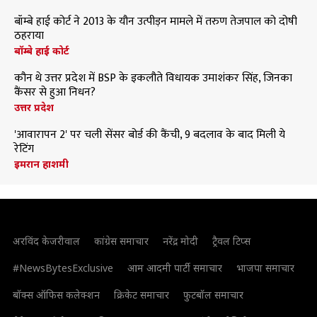
बॉम्बे हाई कोर्ट ने 2013 के यौन उत्पीड़न मामले में तरुण तेजपाल को दोषी
ठहराया
बॉम्बे हाई कोर्ट
कौन थे उत्तर प्रदेश में BSP के इकलौते विधायक उमाशंकर सिंह, जिनका
कैंसर से हुआ निधन?
उत्तर प्रदेश
'आवारापन 2' पर चली सेंसर बोर्ड की कैंची, 9 बदलाव के बाद मिली ये
रेटिंग
इमरान हाशमी
अरविंद केजरीवाल
कांग्रेस समाचार
नरेंद्र मोदी
ट्रैवल टिप्स
#NewsBytesExclusive
आम आदमी पार्टी समाचार
भाजपा समाचार
बॉक्स ऑफिस कलेक्शन
क्रिकेट समाचार
फुटबॉल समाचार