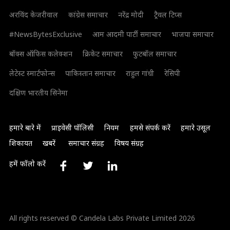
अरविंद केजरीवाल
कांग्रेस समाचार
नरेंद्र मोदी
ट्रैवल टिप्स
#NewsBytesExclusive
आम आदमी पार्टी समाचार
भाजपा समाचार
बॉक्स ऑफिस कलेक्शन
क्रिकेट समाचार
फुटबॉल समाचार
लेटेस्ट स्मार्टफोन्स
पाकिस्तान समाचार
राहुल गांधी
रेसिपी
दक्षिण भारतीय सिनेमा
हमारे बारे में
प्राइवेसी पॉलिसी
नियम
हमसे संपर्क करें
हमारे उसूल
शिकायत
खबरें
समाचार संग्रह
विषय संग्रह
हमें फॉलो करें
All rights reserved © Candela Labs Private Limited 2026