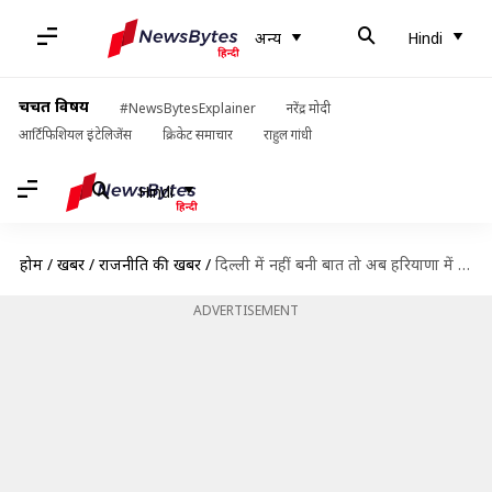
अन्य
Hindi
चर्चित विषय
#NewsBytesExplainer
नरेंद्र मोदी
आर्टिफिशियल इंटेलिजेंस
क्रिकेट समाचार
राहुल गांधी
Hindi
होम
/
खबरें
/
राजनीति की खबरें
/
दिल्ली में नहीं बनी बात तो अब हरियाणा में कांग्रेस से गठबंधन करने चले अरविंद केजरीवाल
ADVERTISEMENT