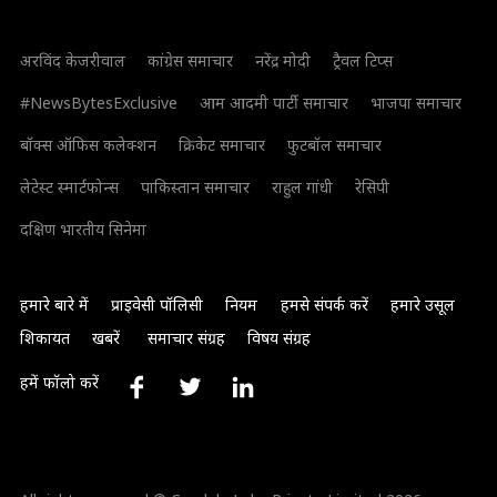
अरविंद केजरीवाल
कांग्रेस समाचार
नरेंद्र मोदी
ट्रैवल टिप्स
#NewsBytesExclusive
आम आदमी पार्टी समाचार
भाजपा समाचार
बॉक्स ऑफिस कलेक्शन
क्रिकेट समाचार
फुटबॉल समाचार
लेटेस्ट स्मार्टफोन्स
पाकिस्तान समाचार
राहुल गांधी
रेसिपी
दक्षिण भारतीय सिनेमा
हमारे बारे में
प्राइवेसी पॉलिसी
नियम
हमसे संपर्क करें
हमारे उसूल
शिकायत
खबरें
समाचार संग्रह
विषय संग्रह
हमें फॉलो करें