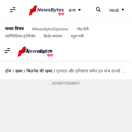
अन्य
Hindi
चर्चित विषय
#NewsBytesExplainer
नरेंद्र मोदी
आर्टिफिशियल इंटेलिजेंस
क्रिकेट समाचार
राहुल गांधी
Hindi
होम
/
खबरें
/
बिज़नेस की खबरें
/
गुजरात और हरियाणा समेत इन पांच राज्यों में महंगी होगी बिजली
ADVERTISEMENT