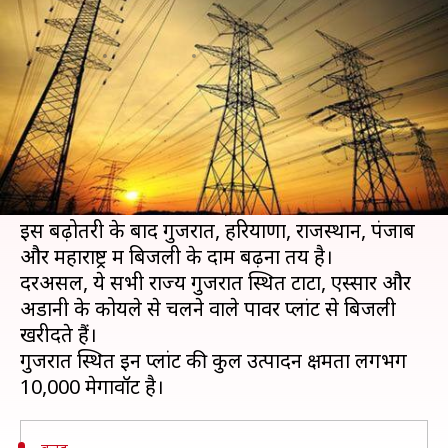
राज्यों में महंगी होगी बिजली
लेखन
Dec 04, 2018
12:57 pm
प्रमोद कुमार
क्या है खबर?
गुजरात सरकार ने राज्य में निजी बिजली वितरण कंपनियों
को टैरिफ बढ़ाने की छूट दे दी है। अब टाटा, अडानी और
एस्सार पावर अपनी दरों में बढ़ोतरी कर सकेंगी।
इस बढ़ोतरी के बाद गुजरात, हरियाणा, राजस्थान, पंजाब
और महाराष्ट्र में बिजली के दाम बढ़ना तय है।
दरअसल, ये सभी राज्य गुजरात स्थित टाटा, एस्सार और
अडानी के कोयले से चलने वाले पावर प्लांट से बिजली
खरीदते हैं।
गुजरात स्थित इन प्लांट की कुल उत्पादन क्षमता लगभग