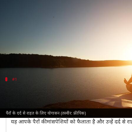
पैरों के दर्द से हो गए हैं परेशान? राह
लेखन
May 22, 2023
06:00 am
गौसिया
क्या है खबर?
काम की वजह से लगातार इधर-उधर भागते रहने या ऊंची एड़ी के 
इससे राहत पाने के लिए कई लोग पैरों का मालिश करते हैं, ले
ऐसे कई
योगासन
#1
अधोमुख श्वानासन
इस योग आसन के अभ्यास के लिए सबसे पहले योगा मैट पर
वज्
अब सामने की तरफ झुकते हुए अपने हाथों को जमीन पर रखें और 
पैरों के दर्द से राहत के लिए योगासन (तस्वीर: फ्रीपिक)
इस अवस्था में शरीर का पूरा भार हाथों और पैरों पर होना चाहि
यह आपके पैरों की मांसपेशियों को फैलाता है और उन्हें दर्द से र