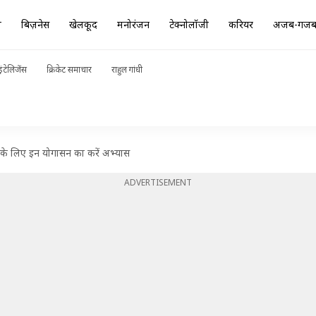
ा
बिज़नेस
खेलकूद
मनोरंजन
टेक्नोलॉजी
करियर
अजब-गज
ंटेलिजेंस
क्रिकेट समाचार
राहुल गांधी
ाहत के लिए इन योगासन का करें अभ्यास
ADVERTISEMENT