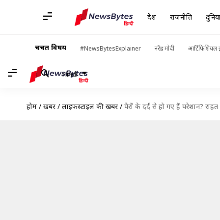
देश
राजनीति
दुनिय
चर्चित विषय
#NewsBytesExplainer
नरेंद्र मोदी
आर्टिफिशियल इ
Hindi
होम
/
खबरें
/
लाइफस्टाइल की खबरें
/
पैरों के दर्द से हो गए हैं परेशान? र