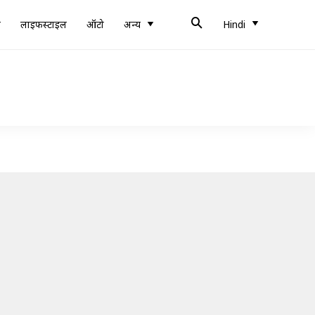
ब
लाइफस्टाइल
ऑटो
अन्य
Hindi