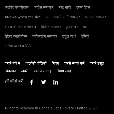
अरविंद केजरीवाल
कांग्रेस समाचार
नरेंद्र मोदी
ट्रैवल टिप्स
#NewsBytesExclusive
आम आदमी पार्टी समाचार
भाजपा समाचार
बॉक्स ऑफिस कलेक्शन
क्रिकेट समाचार
फुटबॉल समाचार
लेटेस्ट स्मार्टफोन्स
पाकिस्तान समाचार
राहुल गांधी
रेसिपी
दक्षिण भारतीय सिनेमा
हमारे बारे में
प्राइवेसी पॉलिसी
नियम
हमसे संपर्क करें
हमारे उसूल
शिकायत
खबरें
समाचार संग्रह
विषय संग्रह
हमें फॉलो करें
All rights reserved © Candela Labs Private Limited 2026