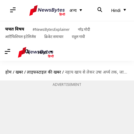
अन्य
Hindi
चर्चित विषय
#NewsBytesExplainer
नरेंद्र मोदी
आर्टिफिशियल इंटेलिजेंस
क्रिकेट समाचार
राहुल गांधी
Hindi
होम
/
खबरें
/
लाइफस्टाइल की खबरें
/
नहाय खाय से लेकर उषा अर्घ्य तक, जानिए छठ के 4 दिनों का महत्व
ADVERTISEMENT