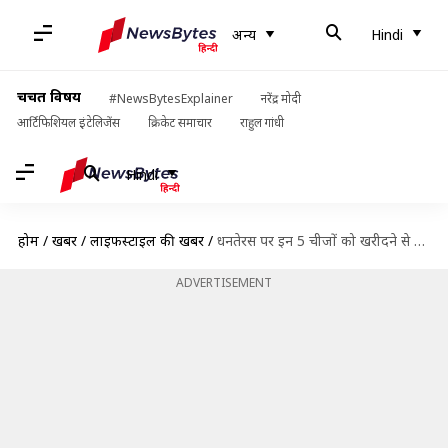
अन्य
Hindi
चर्चित विषय
#NewsBytesExplainer
नरेंद्र मोदी
आर्टिफिशियल इंटेलिजेंस
क्रिकेट समाचार
राहुल गांधी
Hindi
होम
/
खबरें
/
लाइफस्टाइल की खबरें
/
धनतेरस पर इन 5 चीजों को खरीदने से बचें, घर के लिए नहीं मानी जाती सही
ADVERTISEMENT