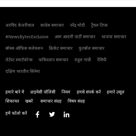
अरविंद केजरीवाल
कांग्रेस समाचार
नरेंद्र मोदी
ट्रैवल टिप्स
#NewsBytesExclusive
आम आदमी पार्टी समाचार
भाजपा समाचार
बॉक्स ऑफिस कलेक्शन
क्रिकेट समाचार
फुटबॉल समाचार
लेटेस्ट स्मार्टफोन्स
पाकिस्तान समाचार
राहुल गांधी
रेसिपी
दक्षिण भारतीय सिनेमा
हमारे बारे में
प्राइवेसी पॉलिसी
नियम
हमसे संपर्क करें
हमारे उसूल
शिकायत
खबरें
समाचार संग्रह
विषय संग्रह
हमें फॉलो करें