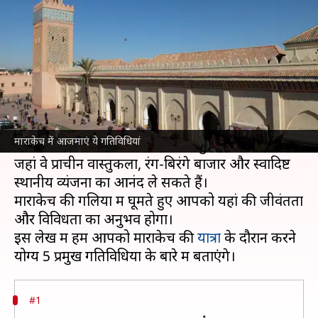
करें ये 5 गतिविधियां
लेखन
Oct 30, 2024
11:22 am
अंजली
क्या है खबर?
मोरक्को में स्थित माराकेच अपने ऐतिहासिक स्थलों और
सांस्कृतिक धरोहरों के लिए जाना जाता है।
माराकेच में आजमाएं ये गतिविधियां
यह शहर पर्यटकों को एक अनोखा अनुभव प्रदान करता है,
जहां वे प्राचीन वास्तुकला, रंग-बिरंगे बाजार और स्वादिष्ट
स्थानीय व्यंजनों का आनंद ले सकते हैं।
माराकेच की गलियों में घूमते हुए आपको यहां की जीवंतता
और विविधता का अनुभव होगा।
इस लेख में हम आपको माराकेच की
यात्रा
के दौरान करने
#1