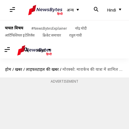
अन्य
Hindi
चर्चित विषय
#NewsBytesExplainer
नरेंद्र मोदी
आर्टिफिशियल इंटेलिजेंस
क्रिकेट समाचार
राहुल गांधी
Hindi
होम
/
खबरें
/
लाइफस्टाइल की खबरें
/
मोरक्को: माराकेच की यात्रा में शामिल करें ये 5 गतिविधियां
ADVERTISEMENT