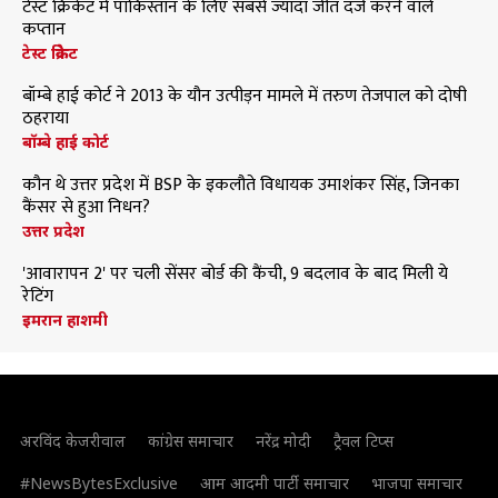
टेस्ट क्रिकेट में पाकिस्तान के लिए सबसे ज्यादा जीत दर्ज करने वाले
कप्तान
टेस्ट क्रिकेट
बॉम्बे हाई कोर्ट ने 2013 के यौन उत्पीड़न मामले में तरुण तेजपाल को दोषी
ठहराया
बॉम्बे हाई कोर्ट
कौन थे उत्तर प्रदेश में BSP के इकलौते विधायक उमाशंकर सिंह, जिनका
कैंसर से हुआ निधन?
उत्तर प्रदेश
'आवारापन 2' पर चली सेंसर बोर्ड की कैंची, 9 बदलाव के बाद मिली ये
रेटिंग
इमरान हाशमी
अरविंद केजरीवाल
कांग्रेस समाचार
नरेंद्र मोदी
ट्रैवल टिप्स
#NewsBytesExclusive
आम आदमी पार्टी समाचार
भाजपा समाचार