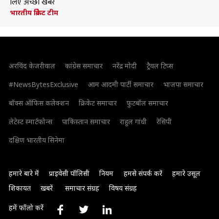
लिए अच्छी खबर
भारतीय क्रिकेट टीम
अरविंद केजरीवाल
कांग्रेस समाचार
नरेंद्र मोदी
ट्रैवल टिप्स
#NewsBytesExclusive
आम आदमी पार्टी समाचार
भाजपा समाचार
बॉक्स ऑफिस कलेक्शन
क्रिकेट समाचार
फुटबॉल समाचार
लेटेस्ट स्मार्टफोन्स
पाकिस्तान समाचार
राहुल गांधी
रेसिपी
दक्षिण भारतीय सिनेमा
हमारे बारे में
प्राइवेसी पॉलिसी
नियम
हमसे संपर्क करें
हमारे उसूल
शिकायत
खबरें
समाचार संग्रह
विषय संग्रह
हमें फॉलो करें