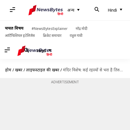
अन्य
Hindi
चर्चित विषय
#NewsBytesExplainer
नरेंद्र मोदी
आर्टिफिशियल इंटेलिजेंस
क्रिकेट समाचार
राहुल गांधी
Hindi
होम
/
खबरें
/
लाइफस्टाइल की खबरें
/
मंदिर विशेष: कई रहस्यों से भरा है तिरुपति बालाजी मंदिर, जानिए इससे जुड़ी खास बातें
ADVERTISEMENT