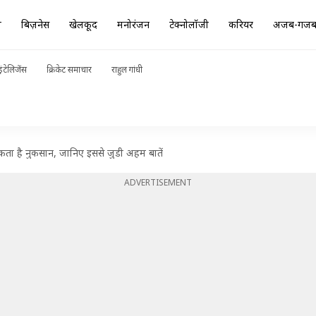
ा
बिज़नेस
खेलकूद
मनोरंजन
टेक्नोलॉजी
करियर
अजब-गज
ंटेलिजेंस
क्रिकेट समाचार
राहुल गांधी
चा सकता है नुकसान, जानिए इससे जुडी अहम बातें
ADVERTISEMENT