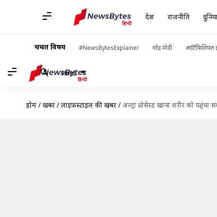
देश
राजनीति
दुनिय
चर्चित विषय
#NewsBytesExplainer
नरेंद्र मोदी
आर्टिफिशियल इ
Hindi
होम
/
खबरें
/
लाइफस्टाइल की खबरें
/
अल्ट्रा प्रोसेस्ड खाना शरीर को पहुं