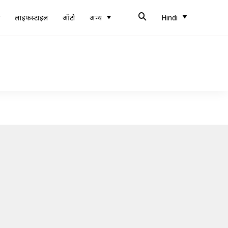
ब
लाइफस्टाइल
ऑटो
अन्य
Hindi