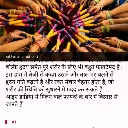
प्रतियोगिता में भाग? जानिए इस डांस
फॉर्म के फायदे
लेखन
Sep 30, 2024
09:36 am
अंजली
क्या है खबर?
डांडिया एक पारंपरिक गुजराती डांस है, जो
नवरात्रि
के दौरान
डांडिया के फायदे जानें
किया जाता है। यह डांस केवल मनोरंजन का साधन नहीं है,
बल्कि हृदय समेत पूरे शरीर के लिए भी बहुत फायदेमंद है।
इस डांस में तेजी से कदम उठाने और ताल पर चलने से
हृदय गति बढ़ती है और रक्त संचार बेहतर होता है, जो
शरीर की स्थिति को सुधारने में मदद कर सकते हैं।
आइए डांडिया से मिलने वाले फायदों के बारे में विस्तार से
#1