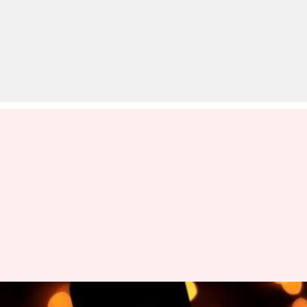
नोएडा: टिक-टॉक वीडियो पर लाइक्स