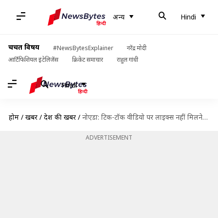
अन्य
Hindi
चर्चित विषय
#NewsBytesExplainer
नरेंद्र मोदी
आर्टिफिशियल इंटेलिजेंस
क्रिकेट समाचार
राहुल गांधी
Hindi
होम
/
खबरें
/
देश की खबरें
/
नोएडा: टिक-टॉक वीडियो पर लाइक्स नहीं मिलने से दुखी युवक ने फांसी लगाकर की आत्महत्या
ADVERTISEMENT