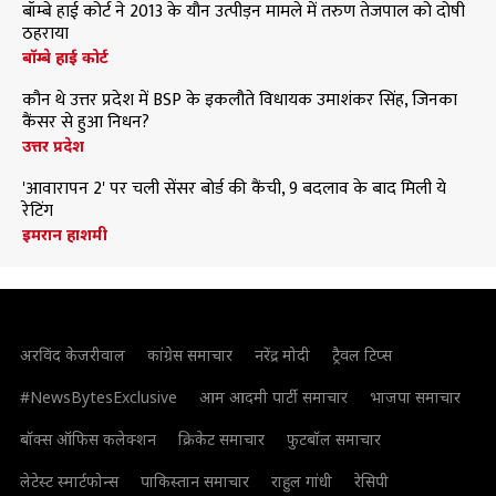
बॉम्बे हाई कोर्ट ने 2013 के यौन उत्पीड़न मामले में तरुण तेजपाल को दोषी
ठहराया
बॉम्बे हाई कोर्ट
कौन थे उत्तर प्रदेश में BSP के इकलौते विधायक उमाशंकर सिंह, जिनका
कैंसर से हुआ निधन?
उत्तर प्रदेश
'आवारापन 2' पर चली सेंसर बोर्ड की कैंची, 9 बदलाव के बाद मिली ये
रेटिंग
इमरान हाशमी
अरविंद केजरीवाल
कांग्रेस समाचार
नरेंद्र मोदी
ट्रैवल टिप्स
#NewsBytesExclusive
आम आदमी पार्टी समाचार
भाजपा समाचार
बॉक्स ऑफिस कलेक्शन
क्रिकेट समाचार
फुटबॉल समाचार
लेटेस्ट स्मार्टफोन्स
पाकिस्तान समाचार
राहुल गांधी
रेसिपी