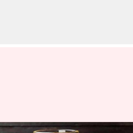
गुजरात: शराबबंदी के बावजूद पांच