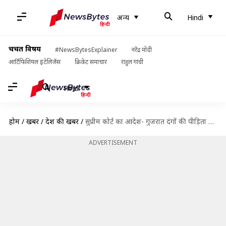
अन्य
Hindi
चर्चित विषय
#NewsBytesExplainer
नरेंद्र मोदी
आर्टिफिशियल इंटेलिजेंस
क्रिकेट समाचार
राहुल गांधी
Hindi
होम
/
खबरें
/
देश की खबरें
/
सुप्रीम कोर्ट का आदेश- गुजरात दंगों की पीड़िता बिलकीस को 50 लाख मुआवजा दे गुजरात सरकार
ADVERTISEMENT