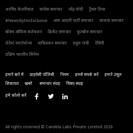
अरविंद केजरीवाल
कांग्रेस समाचार
नरेंद्र मोदी
ट्रैवल टिप्स
#NewsBytesExclusive
आम आदमी पार्टी समाचार
भाजपा समाचार
बॉक्स ऑफिस कलेक्शन
क्रिकेट समाचार
फुटबॉल समाचार
लेटेस्ट स्मार्टफोन्स
पाकिस्तान समाचार
राहुल गांधी
रेसिपी
दक्षिण भारतीय सिनेमा
हमारे बारे में
प्राइवेसी पॉलिसी
नियम
हमसे संपर्क करें
हमारे उसूल
शिकायत
खबरें
समाचार संग्रह
विषय संग्रह
हमें फॉलो करें
All rights reserved © Candela Labs Private Limited 2026