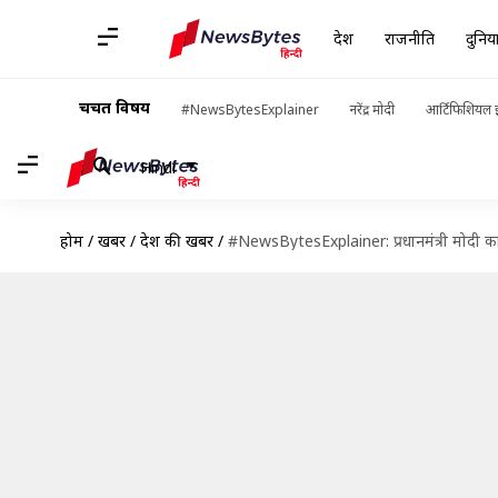
देश
राजनीति
दुनिय
चर्चित विषय
#NewsBytesExplainer
नरेंद्र मोदी
आर्टिफिशियल इ
Hindi
होम
/
खबरें
/
देश की खबरें
/
#NewsBytesExplainer: प्रधानमंत्री मोदी का