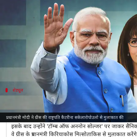
#NewsBytesExplainer: प्रधानमंत्री 
लेखन
Aug 25, 2023
08:21 pm
आबिद खान
क्या है खबर?
दक्षिण अफ्रीका दौरे के बाद प्रधानमंत्री
नरेंद्र मोदी
एक दिवसीय
सकेलारोपोउलो ने प्रतीक चिन्ह देकर उनका सम्मान किया।
ये बीते 40 साल में किसी भी भारतीय प्रधानमंत्री का पहला ग्री
शेड्यूल
प्रधानमंत्री के दौरे का कार्यक्रम क्या रहेगा?
प्रधानमंत्री मोदी आज सुबह करीब 9 बजे ग्रीस की राजधानी
एथेंस
प्रधानमंत्री मोदी ने ग्रीस की राष्ट्रपति कैटरीना सकेलारोपोउलो से मुलाकात की
एयरपोर्ट के बाहर भारतीय समुदाय ने भी उनका स्वागत किया।
इसके बाद उन्होंने 'टॉम्ब ऑफ अननोन सोल्जर' पर जाकर सैनिकों
वे ग्रीस के प्रधानमंत्री किरियाकोस मित्सोताकिस से मुलाकात करें