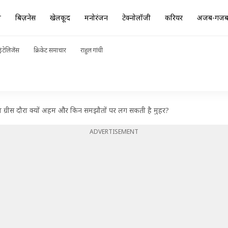
ा
बिज़नेस
खेलकूद
मनोरंजन
टेक्नोलॉजी
करियर
अजब-गज
ंटेलिजेंस
क्रिकेट समाचार
राहुल गांधी
 ग्रीस दौरा क्यों अहम और किन समझौतों पर लग सकती है मुहर?
ADVERTISEMENT