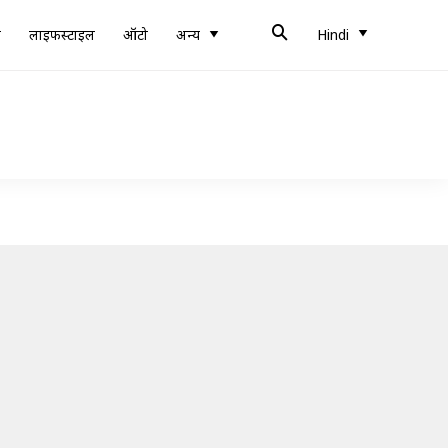
ब
लाइफस्टाइल
ऑटो
अन्य
Hindi