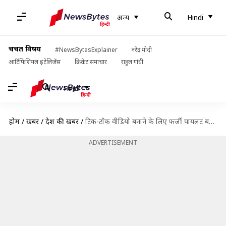
अन्य
Hindi
चर्चित विषय
#NewsBytesExplainer
नरेंद्र मोदी
आर्टिफिशियल इंटेलिजेंस
क्रिकेट समाचार
राहुल गांधी
Hindi
होम
/
खबरें
/
देश की खबरें
/
टिक-टॉक वीडियो बनाने के लिए फर्जी पायलट बना शख्स, हवाई अड्डे पर पुलिस के हत्थे चढ़ा
ADVERTISEMENT