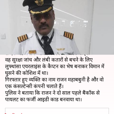
पायलट बना शख्स, हवाई अड्डे पर
पुलिस के हत्थे चढ़ा
लेखन
Nov 20, 2019
01:33 pm
प्रमोद कुमार
क्या है खबर?
दिल्ली पुलिस ने इंदिरा गांधी अंतरराष्ट्रीय (IGI) हवाई अड्डे
से एक 48 वर्षीय व्यक्ति को गिरफ्तार किया है।
वह सुरक्षा जांच और लंबी कतारों से बचने के लिए
लुफ्थांसा एयरलाइंस के कैप्टन का भेष बनाकर विमान में
घुसने की कोशिश में था।
गिरफ्तार हुए व्यक्ति का नाम राजन महाबबुनी है और वो
एक कंसल्टेन्सी कंपनी चलाते हैं।
पुलिस ने बताया कि राजन ने दो साल पहले बैंकॉक से