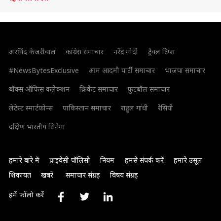
अरविंद केजरीवाल
कांग्रेस समाचार
नरेंद्र मोदी
ट्रैवल टिप्स
#NewsBytesExclusive
आम आदमी पार्टी समाचार
भाजपा समाचार
बॉक्स ऑफिस कलेक्शन
क्रिकेट समाचार
फुटबॉल समाचार
लेटेस्ट स्मार्टफोन्स
पाकिस्तान समाचार
राहुल गांधी
रेसिपी
दक्षिण भारतीय सिनेमा
हमारे बारे में
प्राइवेसी पॉलिसी
नियम
हमसे संपर्क करें
हमारे उसूल
शिकायत
खबरें
समाचार संग्रह
विषय संग्रह
हमें फॉलो करें