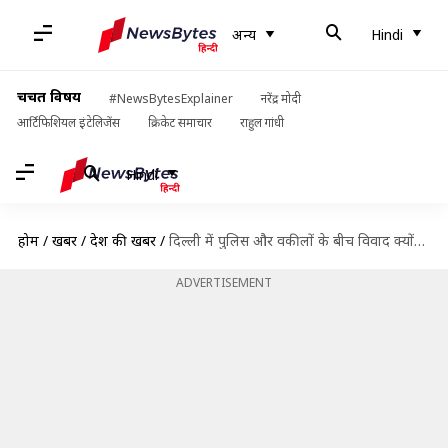
अन्य
Hindi
चर्चित विषय
#NewsBytesExplainer
नरेंद्र मोदी
आर्टिफिशियल इंटेलिजेंस
क्रिकेट समाचार
राहुल गांधी
Hindi
होम
/
खबरें
/
देश की खबरें
/
दिल्ली में पुलिस और वकीलों के बीच विवाद क्यों? जानें पूरा मामला
ADVERTISEMENT