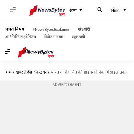
अन्य
Hindi
चर्चित विषय
#NewsBytesExplainer
नरेंद्र मोदी
आर्टिफिशियल इंटेलिजेंस
क्रिकेट समाचार
राहुल गांधी
Hindi
होम
/
खबरें
/
देश की खबरें
/
भारत ने विकसित की हाइपरसोनिक मिसाइल तकनीक, ऐसा करने वाला मात्र चौथा देश
ADVERTISEMENT