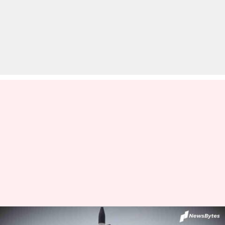
भारत ने विकसित की हाइपरसोनिक