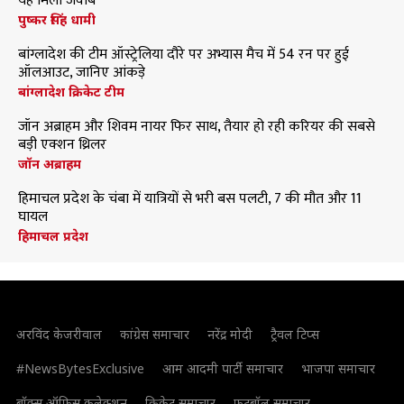
यह मिला जवाब
पुष्कर सिंह धामी
बांग्लादेश की टीम ऑस्ट्रेलिया दौरे पर अभ्यास मैच में 54 रन पर हुई
ऑलआउट, जानिए आंकड़े
बांग्लादेश क्रिकेट टीम
जॉन अब्राहम और शिवम नायर फिर साथ, तैयार हो रही करियर की सबसे
बड़ी एक्शन थ्रिलर
जॉन अब्राहम
हिमाचल प्रदेश के चंबा में यात्रियों से भरी बस पलटी, 7 की मौत और 11
घायल
हिमाचल प्रदेश
अरविंद केजरीवाल
कांग्रेस समाचार
नरेंद्र मोदी
ट्रैवल टिप्स
#NewsBytesExclusive
आम आदमी पार्टी समाचार
भाजपा समाचार
बॉक्स ऑफिस कलेक्शन
क्रिकेट समाचार
फुटबॉल समाचार