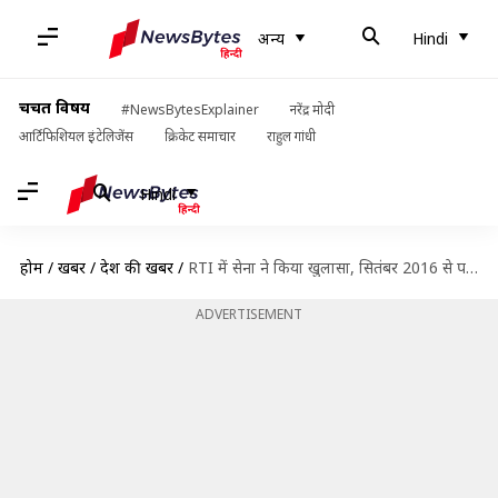
अन्य
Hindi
चर्चित विषय
#NewsBytesExplainer
नरेंद्र मोदी
आर्टिफिशियल इंटेलिजेंस
क्रिकेट समाचार
राहुल गांधी
Hindi
होम
/
खबरें
/
देश की खबरें
/
RTI में सेना ने किया खुलासा, सितंबर 2016 से पहले कभी नहीं हुई सर्जिकल स्ट्राइक
ADVERTISEMENT