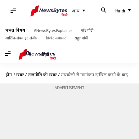
अन्य
Hindi
चर्चित विषय
#NewsBytesExplainer
नरेंद्र मोदी
आर्टिफिशियल इंटेलिजेंस
क्रिकेट समाचार
राहुल गांधी
Hindi
होम
/
खबरें
/
राजनीति की खबरें
/
रायबरेली से नामांकन दाखिल करने के बाद सोनिया गांधी का हमला, कहा- अजेय नहीं हैं मोदी
ADVERTISEMENT