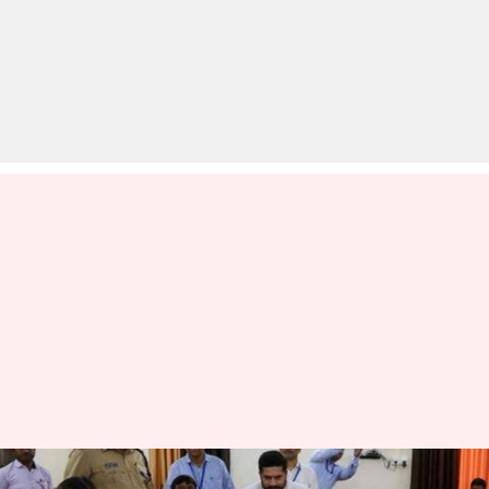
रायबरेली से नामांकन दाखिल करने