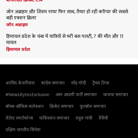
जॉन अब्राहम और शिवम नायर फिर साथ, तैयार हो रही करियर की सबसे
बड़ी एक्शन थ्रिलर
जॉन अब्राहम
हिमाचल प्रदेश के चंबा में यात्रियों से भरी बस पलटी, 7 की मौत और 11
घायल
हिमाचल प्रदेश
अरविंद केजरीवाल
कांग्रेस समाचार
नरेंद्र मोदी
ट्रैवल टिप्स
#NewsBytesExclusive
आम आदमी पार्टी समाचार
भाजपा समाचार
बॉक्स ऑफिस कलेक्शन
क्रिकेट समाचार
फुटबॉल समाचार
लेटेस्ट स्मार्टफोन्स
पाकिस्तान समाचार
राहुल गांधी
रेसिपी
दक्षिण भारतीय सिनेमा