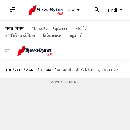
अन्य
Hindi
चर्चित विषय
#NewsBytesExplainer
नरेंद्र मोदी
आर्टिफिशियल इंटेलिजेंस
क्रिकेट समाचार
राहुल गांधी
Hindi
होम
/
खबरें
/
राजनीति की खबरें
/
प्रधानमंत्री मोदी के खिलाफ चुनाव लड़ सकती हैं प्रियंका गांधी, सोनिया और राहुल करेंगे अंतिम फैसला
ADVERTISEMENT