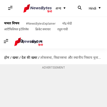
अन्य
Hindi
चर्चित विषय
#NewsBytesExplainer
नरेंद्र मोदी
आर्टिफिशियल इंटेलिजेंस
क्रिकेट समाचार
राहुल गांधी
Hindi
होम
/
खबरें
/
देश की खबरें
/
लोकसभा, विधानसभा और स्थानीय निकाय चुनावों के लिए कॉमन मतदाता सूची लाने की तैयारी में सरकार
ADVERTISEMENT