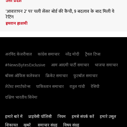
उत्तर प्रदेश
'आवारापन 2' पर चली सेंसर बोर्ड की कैंची, 9 बदलाव के बाद मिली ये
रेटिंग
इमरान हाशमी
अरविंद केजरीवाल
कांग्रेस समाचार
नरेंद्र मोदी
ट्रैवल टिप्स
#NewsBytesExclusive
आम आदमी पार्टी समाचार
भाजपा समाचार
बॉक्स ऑफिस कलेक्शन
क्रिकेट समाचार
फुटबॉल समाचार
लेटेस्ट स्मार्टफोन्स
पाकिस्तान समाचार
राहुल गांधी
रेसिपी
दक्षिण भारतीय सिनेमा
हमारे बारे में
प्राइवेसी पॉलिसी
नियम
हमसे संपर्क करें
हमारे उसूल
शिकायत
खबरें
समाचार संग्रह
विषय संग्रह