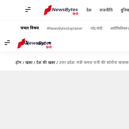
देश
राजनीति
दुनिय
चर्चित विषय
#NewsBytesExplainer
नरेंद्र मोदी
आर्टिफिशियल इ
Hindi
होम
/
खबरें
/
देश की खबरें
/
उत्तर प्रदेश: मंत्री कमल रानी की कोरोना वायरस स