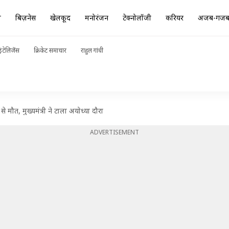
ा
बिज़नेस
खेलकूद
मनोरंजन
टेक्नोलॉजी
करियर
अजब-गज
ंटेलिजेंस
क्रिकेट समाचार
राहुल गांधी
े मौत, मुख्यमंत्री ने टाला अयोध्या दौरा
ADVERTISEMENT