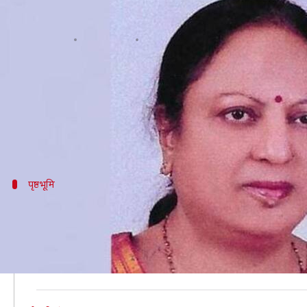
उत्तर प्रदेश: मंत्री कमल रानी की कोरोना
लेखन
Aug 02, 2020
02:11 pm
मुकुल तोमर
क्या है खबर?
उत्तर प्रदेश सरकार में मंत्री कमल रानी वरुण का रविवार को क
उत्तर प्रदेश में कोरोना वायरस ने पहली बार किसी चुने गए प
पृष्ठभूमि
18 जुलाई को कोरोना वायरस से संक्रमित पाई ग
कानपुर के घाटमपुर से विधायक कमल रानी को 18 जुलाई को कोर
शुरुआत 10 दिन उनकी तबीयत स्थिर रही, लेकिन तीन दिन पहले उ
रखा गया और आज सुबह लगभग 9 बजे उनका निधन हो गया।