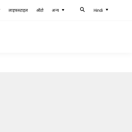
ब
लाइफस्टाइल
ऑटो
अन्य
Hindi