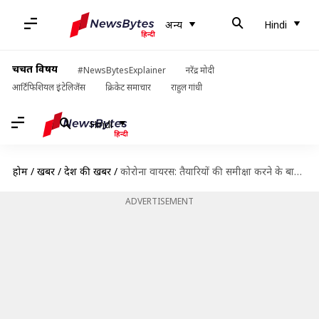
अन्य
Hindi
चर्चित विषय
#NewsBytesExplainer
नरेंद्र मोदी
आर्टिफिशियल इंटेलिजेंस
क्रिकेट समाचार
राहुल गांधी
Hindi
होम
/
खबरें
/
देश की खबरें
/
कोरोना वायरस: तैयारियों की समीक्षा करने के बाद बोले प्रधानमंत्री मोदी- घबराने की जरूरत नहीं
ADVERTISEMENT