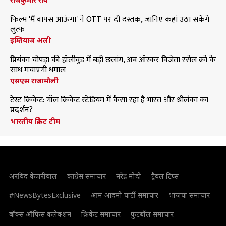
फिल्म 'मैं वापस आऊंगा' ने OTT पर दी दस्तक, जानिए कहां उठा सकेंगे
लुत्फ
इम्तियाज अली
प्रियंका चोपड़ा की हॉलीवुड में बड़ी छलांग, अब ऑस्कर विजेता रसेल क्रो के
साथ मचाएंगी धमाल
एसएस राजामौली
टेस्ट क्रिकेट: गॉल क्रिकेट स्टेडियम में कैसा रहा है भारत और श्रीलंका का
प्रदर्शन?
भारतीय क्रिकेट टीम
अरविंद केजरीवाल
कांग्रेस समाचार
नरेंद्र मोदी
ट्रैवल टिप्स
#NewsBytesExclusive
आम आदमी पार्टी समाचार
भाजपा समाचार
बॉक्स ऑफिस कलेक्शन
क्रिकेट समाचार
फुटबॉल समाचार