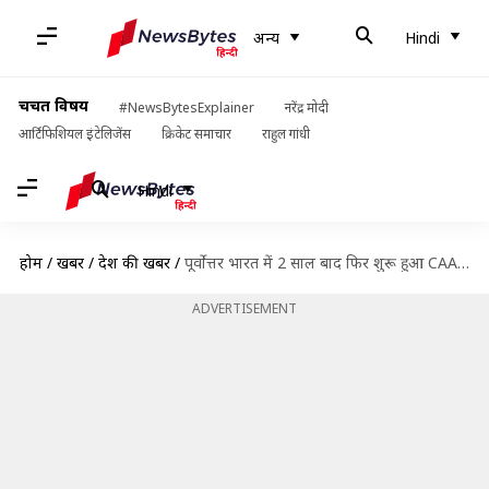
अन्य
Hindi
चर्चित विषय
#NewsBytesExplainer
नरेंद्र मोदी
आर्टिफिशियल इंटेलिजेंस
क्रिकेट समाचार
राहुल गांधी
Hindi
होम
/
खबरें
/
देश की खबरें
/
पूर्वोत्तर भारत में 2 साल बाद फिर शुरू हुआ CAA का विरोध, NESO कर रहा नेतृत्व
ADVERTISEMENT