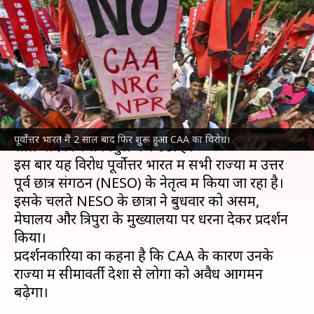
शुरू हुआ CAA का विरोध, NESO
कर रहा नेतृत्व
लेखन
Aug 17, 2022
02:35 pm
भारत शर्मा
क्या है खबर?
देश में
नागरिकता संशोधन कानून
(CAA) के विरोध का दो
पूर्वोत्तर भारत में 2 साल बाद फिर शुरू हुआ CAA का विरोध।
साल बाद फिर से बिगुल बज उठा है।
इस बार यह विरोध पूर्वोत्तर भारत में सभी राज्यों में उत्तर
पूर्व छात्र संगठन (NESO) के नेतृत्व में किया जा रहा है।
इसके चलते NESO के छात्रों ने बुधवार को असम,
मेघालय और त्रिपुरा के मुख्यालयों पर धरना देकर प्रदर्शन
किया।
प्रदर्शनकारियों का कहना है कि CAA के कारण उनके
राज्यों में सीमावर्ती देशों से लोगों को अवैध आगमन