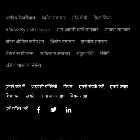
अरविंद केजरीवाल
कांग्रेस समाचार
नरेंद्र मोदी
ट्रैवल टिप्स
#NewsBytesExclusive
आम आदमी पार्टी समाचार
भाजपा समाचार
बॉक्स ऑफिस कलेक्शन
क्रिकेट समाचार
फुटबॉल समाचार
लेटेस्ट स्मार्टफोन्स
पाकिस्तान समाचार
राहुल गांधी
रेसिपी
दक्षिण भारतीय सिनेमा
हमारे बारे में
प्राइवेसी पॉलिसी
नियम
हमसे संपर्क करें
हमारे उसूल
शिकायत
खबरें
समाचार संग्रह
विषय संग्रह
हमें फॉलो करें