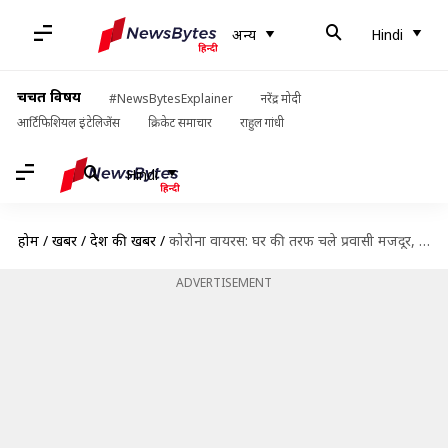
अन्य
Hindi
चर्चित विषय
#NewsBytesExplainer
नरेंद्र मोदी
आर्टिफिशियल इंटेलिजेंस
क्रिकेट समाचार
राहुल गांधी
Hindi
होम
/
खबरें
/
देश की खबरें
/
कोरोना वायरस: घर की तरफ चले प्रवासी मजदूर, उत्तर प्रदेश और बिहार के सामने नई चुनौती
ADVERTISEMENT