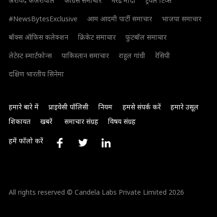
अरविंद केजरीवाल
कांग्रेस समाचार
नरेंद्र मोदी
ट्रैवल टिप्स
#NewsBytesExclusive
आम आदमी पार्टी समाचार
भाजपा समाचार
बॉक्स ऑफिस कलेक्शन
क्रिकेट समाचार
फुटबॉल समाचार
लेटेस्ट स्मार्टफोन्स
पाकिस्तान समाचार
राहुल गांधी
रेसिपी
दक्षिण भारतीय सिनेमा
हमारे बारे में
प्राइवेसी पॉलिसी
नियम
हमसे संपर्क करें
हमारे उसूल
शिकायत
खबरें
समाचार संग्रह
विषय संग्रह
हमें फॉलो करें
All rights reserved © Candela Labs Private Limited 2026