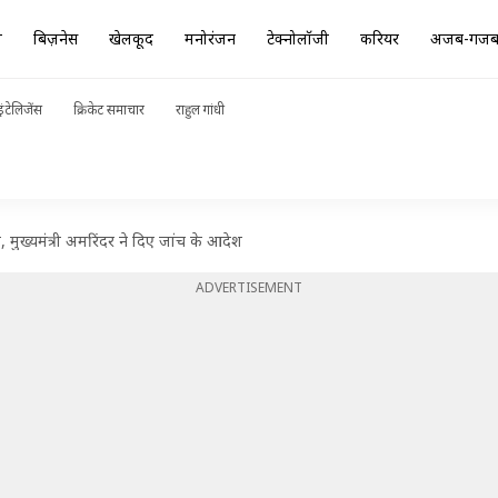
ा
बिज़नेस
खेलकूद
मनोरंजन
टेक्नोलॉजी
करियर
अजब-गज
ंटेलिजेंस
क्रिकेट समाचार
राहुल गांधी
 मुख्यमंत्री अमरिंदर ने दिए जांच के आदेश
ADVERTISEMENT