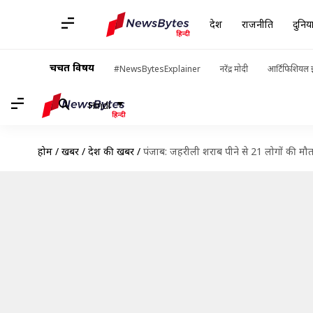
देश
राजनीति
दुनिय
चर्चित विषय
#NewsBytesExplainer
नरेंद्र मोदी
आर्टिफिशियल इ
Hindi
होम
/
खबरें
/
देश की खबरें
/
पंजाब: जहरीली शराब पीने से 21 लोगों की मौत,