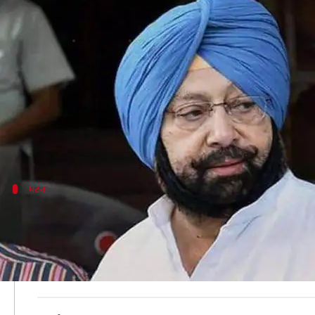
पंजाब: जहरीली शराब पीने से 21 लोगों 
लेखन
Jul 31, 2020
07:19 pm
भारत शर्मा
क्या है खबर?
पंजाब के तीन जिलों में पिछले दिनों में जहरीली शराब पीन
इसको लेकर लोगों में सरकार के खिलाफ गुस्सा भरा हुआ है। माम
घटना
इन गांवों में हुई जहरीली शराब पीने से मौतें
NDTV
की रिपोर्ट के अनुसार पुलिस ने बताया कि पहली मांच मौ
30 जुलाई को मुच्छल में ही दो और लोगों की मौत हो गई तथा एक 
इसके अलावा शुक्रवार को जहरीली शराब पीने से मुच्छल में चार,