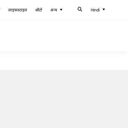
ब
लाइफस्टाइल
ऑटो
अन्य
Hindi