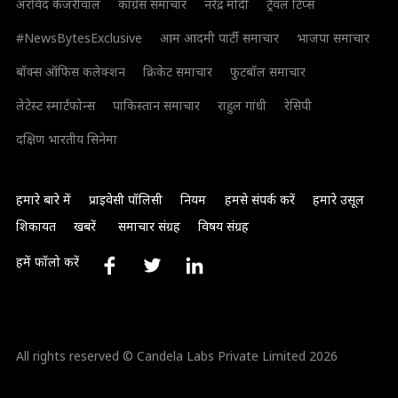
अरविंद केजरीवाल
कांग्रेस समाचार
नरेंद्र मोदी
ट्रैवल टिप्स
#NewsBytesExclusive
आम आदमी पार्टी समाचार
भाजपा समाचार
बॉक्स ऑफिस कलेक्शन
क्रिकेट समाचार
फुटबॉल समाचार
लेटेस्ट स्मार्टफोन्स
पाकिस्तान समाचार
राहुल गांधी
रेसिपी
दक्षिण भारतीय सिनेमा
हमारे बारे में
प्राइवेसी पॉलिसी
नियम
हमसे संपर्क करें
हमारे उसूल
शिकायत
खबरें
समाचार संग्रह
विषय संग्रह
हमें फॉलो करें
All rights reserved © Candela Labs Private Limited 2026