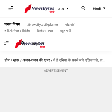
अन्य
Hindi
चर्चित विषय
#NewsBytesExplainer
नरेंद्र मोदी
आर्टिफिशियल इंटेलिजेंस
क्रिकेट समाचार
राहुल गांधी
Hindi
होम
/
खबरें
/
अजब-गजब की खबरें
/
ये हैं दुनिया के सबसे लंबे पुलिसवाले, लंबाई 7'6" इंच, पहनते हैं 19 नंबर का जूता
ADVERTISEMENT