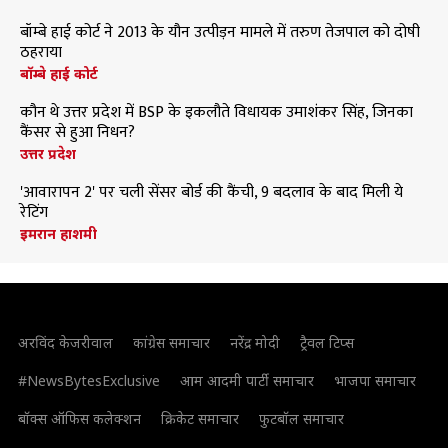
बॉम्बे हाई कोर्ट ने 2013 के यौन उत्पीड़न मामले में तरुण तेजपाल को दोषी
ठहराया
बॉम्बे हाई कोर्ट
कौन थे उत्तर प्रदेश में BSP के इकलौते विधायक उमाशंकर सिंह, जिनका
कैंसर से हुआ निधन?
उत्तर प्रदेश
'आवारापन 2' पर चली सेंसर बोर्ड की कैंची, 9 बदलाव के बाद मिली ये
रेटिंग
इमरान हाशमी
अरविंद केजरीवाल
कांग्रेस समाचार
नरेंद्र मोदी
ट्रैवल टिप्स
#NewsBytesExclusive
आम आदमी पार्टी समाचार
भाजपा समाचार
बॉक्स ऑफिस कलेक्शन
क्रिकेट समाचार
फुटबॉल समाचार