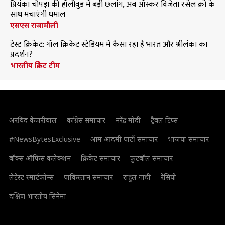
प्रियंका चोपड़ा की हॉलीवुड में बड़ी छलांग, अब ऑस्कर विजेता रसेल क्रो के
साथ मचाएंगी धमाल
एसएस राजामौली
टेस्ट क्रिकेट: गॉल क्रिकेट स्टेडियम में कैसा रहा है भारत और श्रीलंका का
प्रदर्शन?
भारतीय क्रिकेट टीम
अरविंद केजरीवाल
कांग्रेस समाचार
नरेंद्र मोदी
ट्रैवल टिप्स
#NewsBytesExclusive
आम आदमी पार्टी समाचार
भाजपा समाचार
बॉक्स ऑफिस कलेक्शन
क्रिकेट समाचार
फुटबॉल समाचार
लेटेस्ट स्मार्टफोन्स
पाकिस्तान समाचार
राहुल गांधी
रेसिपी
दक्षिण भारतीय सिनेमा