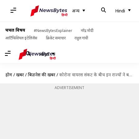
अन्य
Hindi
चर्चित विषय
#NewsBytesExplainer
नरेंद्र मोदी
आर्टिफिशियल इंटेलिजेंस
क्रिकेट समाचार
राहुल गांधी
Hindi
होम
/
खबरें
/
बिज़नेस की खबरें
/
कोरोना वायरस संकट के बीच इन राज्यों ने बढ़ाई तेल की कीमतें
ADVERTISEMENT