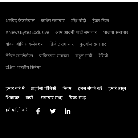
अरविंद केजरीवाल
कांग्रेस समाचार
नरेंद्र मोदी
ट्रैवल टिप्स
#NewsBytesExclusive
आम आदमी पार्टी समाचार
भाजपा समाचार
बॉक्स ऑफिस कलेक्शन
क्रिकेट समाचार
फुटबॉल समाचार
लेटेस्ट स्मार्टफोन्स
पाकिस्तान समाचार
राहुल गांधी
रेसिपी
दक्षिण भारतीय सिनेमा
हमारे बारे में
प्राइवेसी पॉलिसी
नियम
हमसे संपर्क करें
हमारे उसूल
शिकायत
खबरें
समाचार संग्रह
विषय संग्रह
हमें फॉलो करें