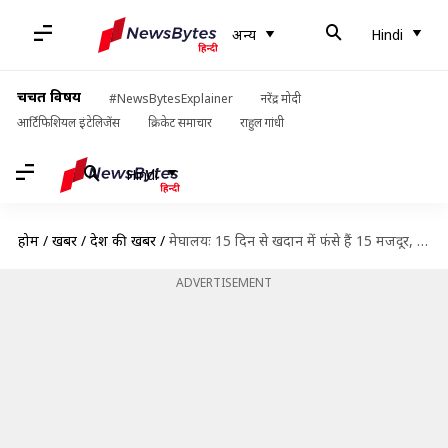
अन्य
Hindi
चर्चित विषय
#NewsBytesExplainer
नरेंद्र मोदी
आर्टिफिशियल इंटेलिजेंस
क्रिकेट समाचार
राहुल गांधी
Hindi
होम
/
खबरें
/
देश की खबरें
/
मेघालयः 15 दिन से खदान में फंसे हैं 15 मजदूर, राहत दल के पास उपकरण नहीं
ADVERTISEMENT