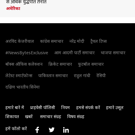
से अधिक युद्धपोत तैनात
अमेरिका
अरविंद केजरीवाल
कांग्रेस समाचार
नरेंद्र मोदी
ट्रैवल टिप्स
#NewsBytesExclusive
आम आदमी पार्टी समाचार
भाजपा समाचार
बॉक्स ऑफिस कलेक्शन
क्रिकेट समाचार
फुटबॉल समाचार
लेटेस्ट स्मार्टफोन्स
पाकिस्तान समाचार
राहुल गांधी
रेसिपी
दक्षिण भारतीय सिनेमा
हमारे बारे में
प्राइवेसी पॉलिसी
नियम
हमसे संपर्क करें
हमारे उसूल
शिकायत
खबरें
समाचार संग्रह
विषय संग्रह
हमें फॉलो करें