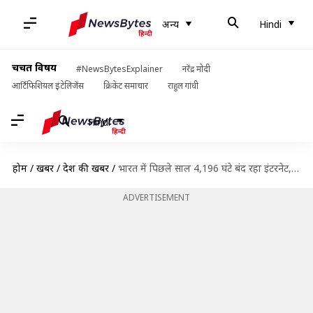
अन्य
Hindi
चर्चित विषय
#NewsBytesExplainer
नरेंद्र मोदी
आर्टिफिशियल इंटेलिजेंस
क्रिकेट समाचार
राहुल गांधी
Hindi
होम
/
खबरें
/
देश की खबरें
/
भारत में पिछले साल 4,196 घंटे बंद रहा इंटरनेट, हुआ 900 करोड़ से अधिक का नुकसान
ADVERTISEMENT