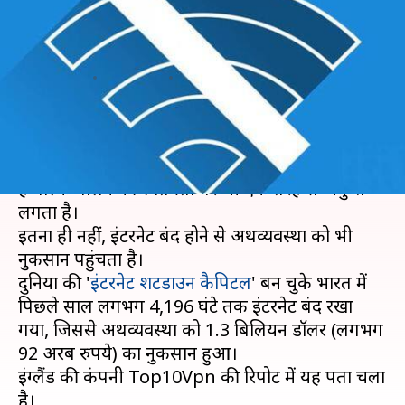
रहा इंटरनेट, हुआ 900 करोड़ से
अधिक का नुकसान
लेखन
Jan 10, 2020
01:50 pm
प्रमोद कुमार
क्या है खबर?
इंटरनेट बंद होने से न सिर्फ रोजमर्रा के काम प्रभावित होते
हैं बल्कि बोलने की स्वतंत्रता पर भी एक तरह से अंकुश
लगता है।
इतना ही नहीं, इंटरनेट बंद होने से अर्थव्यवस्था को भी
नुकसान पहुंचता है।
दुनिया की '
इंटरनेट शटडाउन कैपिटल
' बन चुके भारत में
पिछले साल लगभग 4,196 घंटे तक इंटरनेट बंद रखा
गया, जिससे अर्थव्यवस्था को 1.3 बिलियन डॉलर (लगभग
92 अरब रुपये) का नुकसान हुआ।
इंग्लैंड की कंपनी Top10Vpn की रिपोर्ट में यह पता चला