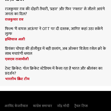
राजकुमार राव की दोहरी तैयारी, 'प्रहार' और फिर 'रफ्तार' से जीतने आएंगे
जनता का दिल?
राजकुमार राव
फिल्म 'मैं वापस आऊंगा' ने OTT पर दी दस्तक, जानिए कहां उठा सकेंगे
लुत्फ
इम्तियाज अली
प्रियंका चोपड़ा की हॉलीवुड में बड़ी छलांग, अब ऑस्कर विजेता रसेल क्रो के
साथ मचाएंगी धमाल
एसएस राजामौली
टेस्ट क्रिकेट: गॉल क्रिकेट स्टेडियम में कैसा रहा है भारत और श्रीलंका का
प्रदर्शन?
भारतीय क्रिकेट टीम
अरविंद केजरीवाल
कांग्रेस समाचार
नरेंद्र मोदी
ट्रैवल टिप्स