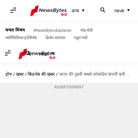
अन्य
Hindi
चर्चित विषय
#NewsBytesExplainer
नरेंद्र मोदी
आर्टिफिशियल इंटेलिजेंस
क्रिकेट समाचार
राहुल गांधी
Hindi
होम
/
खबरें
/
बिज़नेस की खबरें
/
भारत की दूसरी सबसे लोकप्रिय कंपनी बनी रिलायंस जियो, तीसरे नंबर पर पेटीएम
ADVERTISEMENT