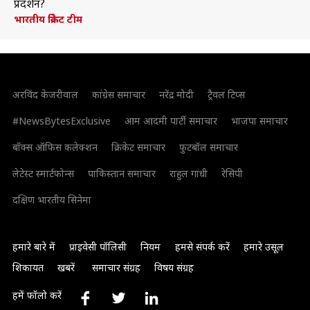
प्रदर्शन?
भारतीय क्रिकेट टीम
अरविंद केजरीवाल
कांग्रेस समाचार
नरेंद्र मोदी
ट्रैवल टिप्स
#NewsBytesExclusive
आम आदमी पार्टी समाचार
भाजपा समाचार
बॉक्स ऑफिस कलेक्शन
क्रिकेट समाचार
फुटबॉल समाचार
लेटेस्ट स्मार्टफोन्स
पाकिस्तान समाचार
राहुल गांधी
रेसिपी
दक्षिण भारतीय सिनेमा
हमारे बारे में
प्राइवेसी पॉलिसी
नियम
हमसे संपर्क करें
हमारे उसूल
शिकायत
खबरें
समाचार संग्रह
विषय संग्रह
हमें फॉलो करें