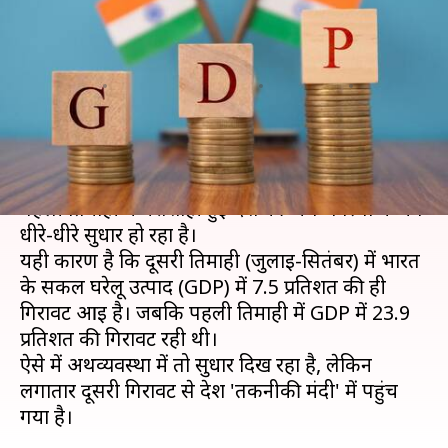
भारतीय अर्थव्यवस्था, GDP में 7.5
प्रतिशत की गिरावट
लेखन
संपादन
Nov 27, 2020
07:28 pm
भारत शर्मा
Manoj Panchal
क्या है खबर?
कोरोना महामारी के कारण वित्तीय वर्ष 2020-21 की
पहली तिमाही में धराशाही हुई देश की अर्थव्यवस्था में अब
धीरे-धीरे सुधार हो रहा है।
यही कारण है कि दूसरी तिमाही (जुलाई-सितंबर) में भारत
के सकल घरेलू उत्पाद (GDP) में 7.5 प्रतिशत की ही
गिरावट आई है। जबकि पहली तिमाही में GDP में 23.9
प्रतिशत की गिरावट रही थी।
ऐसे में अर्थव्यवस्था में तो सुधार दिख रहा है, लेकिन
लगातार दूसरी गिरावट से देश 'तकनीकी मंदी' में पहुंच