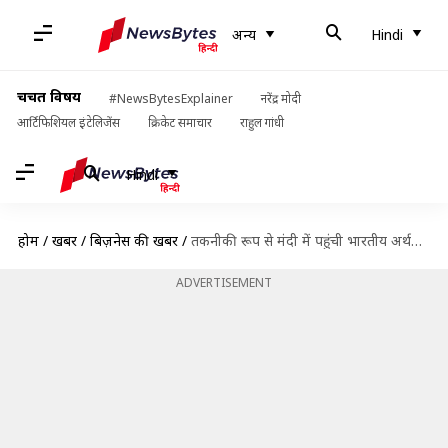
अन्य
Hindi
चर्चित विषय
#NewsBytesExplainer
नरेंद्र मोदी
आर्टिफिशियल इंटेलिजेंस
क्रिकेट समाचार
राहुल गांधी
Hindi
होम
/
खबरें
/
बिज़नेस की खबरें
/
तकनीकी रूप से मंदी में पहुंची भारतीय अर्थव्यवस्था, GDP में 7.5 प्रतिशत की गिरावट
ADVERTISEMENT