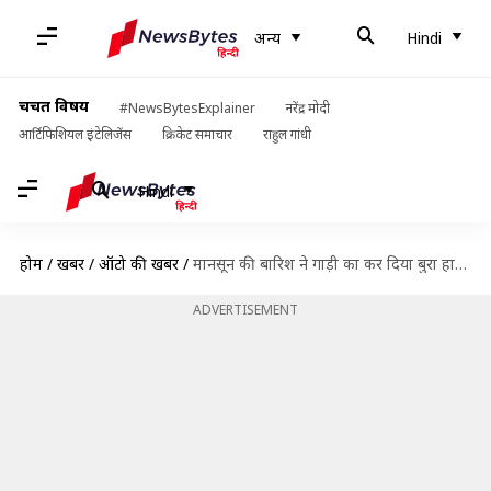
अन्य
Hindi
चर्चित विषय
#NewsBytesExplainer
नरेंद्र मोदी
आर्टिफिशियल इंटेलिजेंस
क्रिकेट समाचार
राहुल गांधी
Hindi
होम
/
खबरें
/
ऑटो की खबरें
/
मानसून की बारिश ने गाड़ी का कर दिया बुरा हाल, ऐसे कर सकते हैं रखरखाव
ADVERTISEMENT