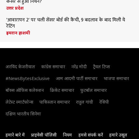
कैंसर से हुआ निधन?
उत्तर प्रदेश
'आवारापन 2' पर चली सेंसर बोर्ड की कैंची, 9 बदलाव के बाद मिली ये
रेटिंग
इमरान हाशमी
अरविंद केजरीवाल
कांग्रेस समाचार
नरेंद्र मोदी
ट्रैवल टिप्स
#NewsBytesExclusive
आम आदमी पार्टी समाचार
भाजपा समाचार
बॉक्स ऑफिस कलेक्शन
क्रिकेट समाचार
फुटबॉल समाचार
लेटेस्ट स्मार्टफोन्स
पाकिस्तान समाचार
राहुल गांधी
रेसिपी
दक्षिण भारतीय सिनेमा
हमारे बारे में
प्राइवेसी पॉलिसी
नियम
हमसे संपर्क करें
हमारे उसूल