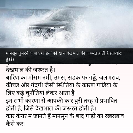
दिया बुरा हाल, ऐसे कर सकते हैं
रखरखाव
लेखन
Oct 11, 2024
12:42 pm
दिनेश चंद शर्मा
क्या है खबर?
मानसून गुजरने के बाद गाड़ियों को खास देखभाल की जरूरत होती है (तस्वीर:
देशभर के अधिकांश इलाकों से
मानसून
विदा ले चुका है।
हुंडई)
ऐसे में अब आपकी गाड़ी को बारिश के गुजरने के बाद
देखभाल की जरूरत है।
बारिश का मौसम नमी, उमस, सड़क पर गड्ढे, जलभराव,
कीचड़ और गंदगी जैसी स्थितियों के कारण गाड़ियों के
लिए कई चुनौतियां लेकर आता है।
इन सभी कारणों से आपकी कार बुरी तरह से प्रभावित
होती है, जिसे देखभाल की जरूरत होती है।
कार केयर में जानते हैं मानसून के बाद गाड़ी का रखरखाव