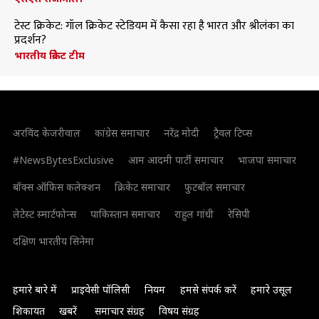
टेस्ट क्रिकेट: गॉल क्रिकेट स्टेडियम में कैसा रहा है भारत और श्रीलंका का
प्रदर्शन?
भारतीय क्रिकेट टीम
अरविंद केजरीवाल
कांग्रेस समाचार
नरेंद्र मोदी
ट्रैवल टिप्स
#NewsBytesExclusive
आम आदमी पार्टी समाचार
भाजपा समाचार
बॉक्स ऑफिस कलेक्शन
क्रिकेट समाचार
फुटबॉल समाचार
लेटेस्ट स्मार्टफोन्स
पाकिस्तान समाचार
राहुल गांधी
रेसिपी
दक्षिण भारतीय सिनेमा
हमारे बारे में
प्राइवेसी पॉलिसी
नियम
हमसे संपर्क करें
हमारे उसूल
शिकायत
खबरें
समाचार संग्रह
विषय संग्रह