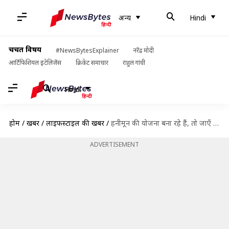
अन्य
Hindi
चर्चित विषय
#NewsBytesExplainer
नरेंद्र मोदी
आर्टिफिशियल इंटेलिजेंस
क्रिकेट समाचार
राहुल गांधी
Hindi
होम
/
खबरें
/
लाइफस्टाइल की खबरें
/
हनीमून की योजना बना रहे हैं, तो जाएँ यूरोप की पाँच सबसे रोमांटिक जगहों पर
ADVERTISEMENT