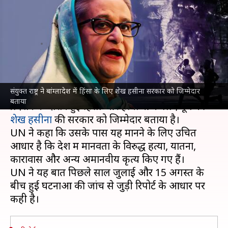
जिम्मेदार शेख हसीना की सरकार को
माना
लेखन
Feb 12, 2025
02:26 pm
गजेंद्र
क्या है खबर?
संयुक्त राष्ट्र ने बांग्लादेश में हिंसा के लिए शेख हसीना सरकार को जिम्मेदार
संयुक्त राष्ट्र (UN)
ने पिछले साल बांग्लादेश में विरोध-
बताया
प्रदर्शन के दौरान हुई हिंसा और हत्याओं के लिए पूर्व की
शेख हसीना
की सरकार को जिम्मेदार बताया है।
UN ने कहा कि उसके पास यह मानने के लिए उचित
आधार है कि देश में मानवता के विरुद्ध हत्या, यातना,
कारावास और अन्य अमानवीय कृत्य किए गए हैं।
UN ने यह बात पिछले साल जुलाई और 15 अगस्त के
बीच हुई घटनाओं की जांच से जुड़ी रिपोर्ट के आधार पर