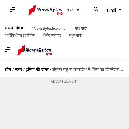
अन्य
Hindi
चर्चित विषय
#NewsBytesExplainer
नरेंद्र मोदी
आर्टिफिशियल इंटेलिजेंस
क्रिकेट समाचार
राहुल गांधी
Hindi
होम
/
खबरें
/
दुनिया की खबरें
/
संयुक्त राष्ट्र ने बांग्लादेश में हिंसा का जिम्मेदार शेख हसीना की सरकार को माना
ADVERTISEMENT