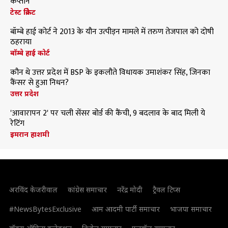
कप्तान
टेस्ट क्रिकेट
बॉम्बे हाई कोर्ट ने 2013 के यौन उत्पीड़न मामले में तरुण तेजपाल को दोषी
ठहराया
बॉम्बे हाई कोर्ट
कौन थे उत्तर प्रदेश में BSP के इकलौते विधायक उमाशंकर सिंह, जिनका
कैंसर से हुआ निधन?
उत्तर प्रदेश
'आवारापन 2' पर चली सेंसर बोर्ड की कैंची, 9 बदलाव के बाद मिली ये
रेटिंग
इमरान हाशमी
अरविंद केजरीवाल
कांग्रेस समाचार
नरेंद्र मोदी
ट्रैवल टिप्स
#NewsBytesExclusive
आम आदमी पार्टी समाचार
भाजपा समाचार