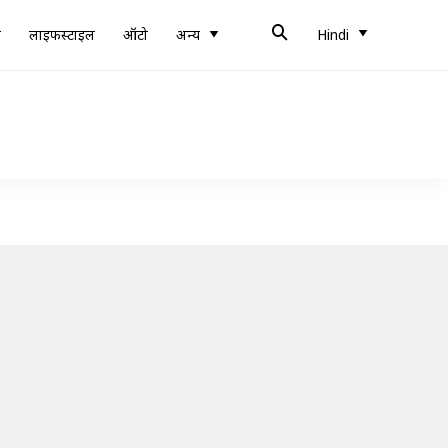
ब
लाइफस्टाइल
ऑटो
अन्य
Hindi