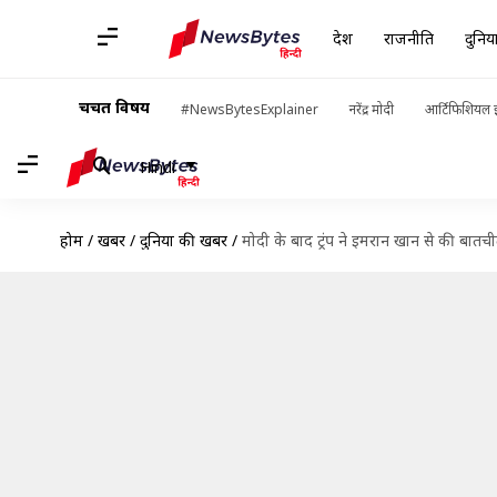
देश
राजनीति
दुनिय
चर्चित विषय
#NewsBytesExplainer
नरेंद्र मोदी
आर्टिफिशियल इ
Hindi
होम
/
खबरें
/
दुनिया की खबरें
/
मोदी के बाद ट्रंप ने इमरान खान से की बात