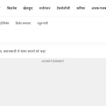
ा
बिज़नेस
खेलकूद
मनोरंजन
टेक्नोलॉजी
करियर
अजब-गज
ंटेलिजेंस
क्रिकेट समाचार
राहुल गांधी
चीत, बयानबाजी में संयम बरतने को कहा
ADVERTISEMENT