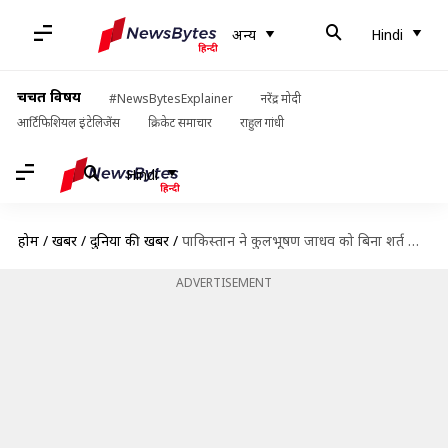
अन्य
Hindi
चर्चित विषय
#NewsBytesExplainer
नरेंद्र मोदी
आर्टिफिशियल इंटेलिजेंस
क्रिकेट समाचार
राहुल गांधी
Hindi
होम
/
खबरें
/
दुनिया की खबरें
/
पाकिस्तान ने कुलभूषण जाधव को बिना शर्त कांसुलर एक्सेस देने की भारत की मांग ठुकराई- रिपोर्ट्स
ADVERTISEMENT