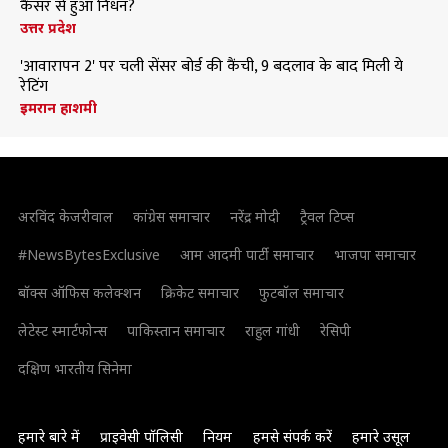
कैंसर से हुआ निधन?
उत्तर प्रदेश
'आवारापन 2' पर चली सेंसर बोर्ड की कैंची, 9 बदलाव के बाद मिली ये
रेटिंग
इमरान हाशमी
अरविंद केजरीवाल
कांग्रेस समाचार
नरेंद्र मोदी
ट्रैवल टिप्स
#NewsBytesExclusive
आम आदमी पार्टी समाचार
भाजपा समाचार
बॉक्स ऑफिस कलेक्शन
क्रिकेट समाचार
फुटबॉल समाचार
लेटेस्ट स्मार्टफोन्स
पाकिस्तान समाचार
राहुल गांधी
रेसिपी
दक्षिण भारतीय सिनेमा
हमारे बारे में
प्राइवेसी पॉलिसी
नियम
हमसे संपर्क करें
हमारे उसूल